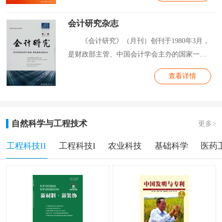
会计研究杂志
《会计研究》（月刊）创刊于1980年3月，
是财政部主管、中国会计学会主办的国家一级
学术...
查看详情
自然科学与工程技术
更多>
工程科技II
工程科技I
农业科技
基础科学
医药