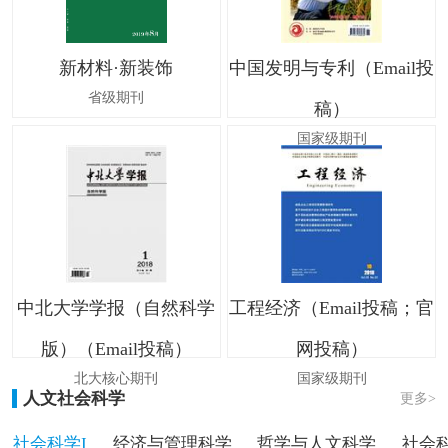
新材料·新装饰
中国发明与专利（Email投
省级期刊
稿）
国家级期刊
中北大学学报（自然科学
工程经济（Email投稿；官
版）（Email投稿）
网投稿）
北大核心期刊
国家级期刊
人文社会科学
更多>
社会科学I
经济与管理科学
哲学与人文科学
社会科