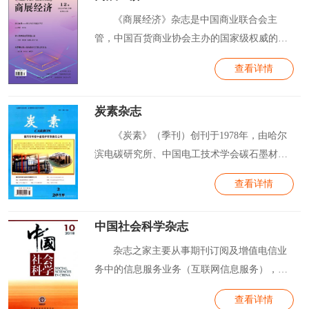
《商展经济》杂志是中国商业联合会主
管，中国百货商业协会主办的国家级权威的商
展经...
查看详情
炭素杂志
《炭素》（季刊）创刊于1978年，由哈尔
滨电碳研究所、中国电工技术学会碳石墨材料
专业...
查看详情
中国社会科学杂志
杂志之家主要从事期刊订阅及增值电信业
务中的信息服务业务（互联网信息服务），并
非《...
查看详情