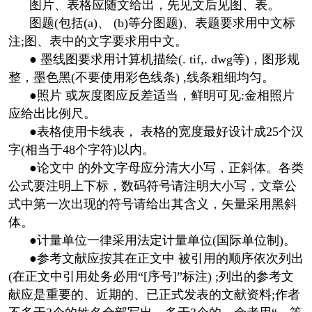
图片、表格应随文给出，先见文后见图、表。
图题(包括(a)、 (b)等分图题)、表题要求用中文标
注;图、表中的文字要求用中文。
● 墨线图要求用计算机描绘(. tif,. dwg等)，图形规
整，墨色黑(不要使用彩色线条) ,线条粗细均匀。
●照片 或灰度图应反差适当，鲜明可见:金相照片
应给出比例尺。
●表格使用卡线表， 表格的宽度最好设计成25个汉
字(相当于48个字符)以内。
●论文中 的外文字母应分清大小写，正斜体。各类
公式要注明上下标，数码符号请注明大小写，文章公
式中第一次出现的符号请给出其含义，矢量采用黑斜
体。
●计量单位一律采用法定计量单位(国际单位制)。
●参考文献应按其在正文中 被引用的顺序依次列出
(在正文中引用处务必用“[序号]”标注) ;列出的参考文
献应是重要的、近期的、已正式发表的文献资料;作者