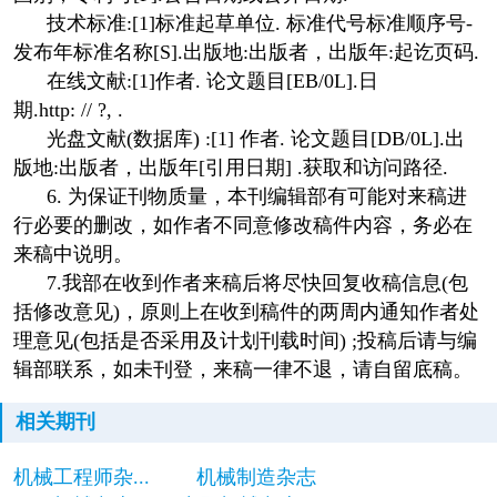
技术标准:[1]标准起草单位. 标准代号标准顺序号-
发布年标准名称[S].出版地:出版者，出版年:起讫页码.
在线文献:[1]作者. 论文题目[EB/0L].日
期.http: // ?, .
光盘文献(数据库) :[1] 作者. 论文题目[DB/0L].出
版地:出版者，出版年[引用日期] .获取和访问路径.
6. 为保证刊物质量，本刊编辑部有可能对来稿进
行必要的删改，如作者不同意修改稿件内容，务必在
来稿中说明。
7.我部在收到作者来稿后将尽快回复收稿信息(包
括修改意见)，原则上在收到稿件的两周内通知作者处
理意见(包括是否采用及计划刊载时间) ;投稿后请与编
辑部联系，如未刊登，来稿一律不退，请自留底稿。
相关期刊
机械工程师杂...
机械制造杂志