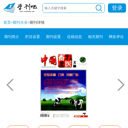
登录
首页
>
期刊大全
>
期刊详情
期刊简介
栏目设置
期刊设置
征稿信息
相关期刊
网友评论