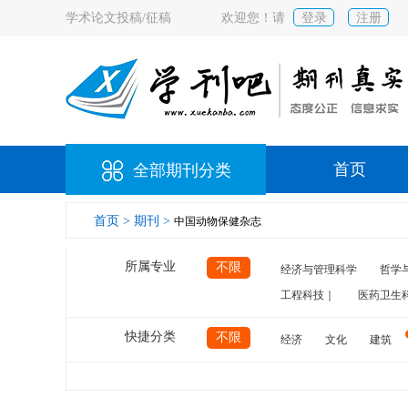
学术论文投稿/征稿
欢迎您！请
登录
注册
首页
全部期刊分类
首页 >
期刊 >
中国动物保健杂志
所属专业
不限
经济与管理科学
哲学
工程科技｜
医药卫生
快捷分类
不限
经济
文化
建筑
计算机
航空
交通