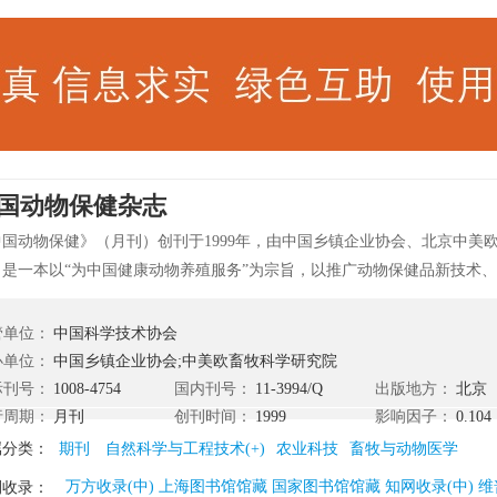
国动物保健杂志
中国动物保健》（月刊）创刊于1999年，由中国乡镇企业协会、北京中美
。是一本以“为中国健康动物养殖服务”为宗旨，以推广动物保健品新技术
务于畜牧兽医、水产养殖和动物保健品行业的综合性期刊。是一本专业性
一级期刊。
管单位：
中国科学技术协会
办单位：
中国乡镇企业协会;中美欧畜牧科学研究院
际刊号：
1008-4754
国内刊号：
11-3994/Q
出版地方：
北京
行周期：
月刊
创刊时间：
1999
影响因子：
0.104
属分类：
期刊
自然科学与工程技术(+)
农业科技
畜牧与动物医学
万方收录(中) 上海图书馆馆藏 国家图书馆馆藏 知网收录(中) 维
刊收录：