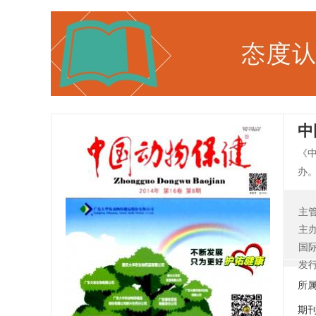
中
《
办
服
家
主
主
国
发
所
期