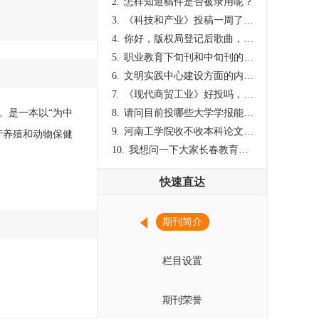
2.
怎样知道稿件是否被录用呢？
3.
《科技和产业》投稿一周了仍是“已发回执”状态，这是什么意思？什么时候外审？
4.
你好，版权局登记后歌曲，这里能否发表
5.
职业教育下旬刊和中旬刊的国内刊号一样，他们有什么区别，两本刊物都是真的吗？
6.
文明实践中心建设方面的内容适合那种期刊
7.
《现代商贸工业》好投吗，版面费多少？
。是一本以“为中
8.
请问目前投哪些大学学报能较快出刊啊
9.
河南工学院收不收本科论文呀？
产养殖和动物保健
10.
我想问一下大家长春教育学院学报是本科学报吗？
快速直达
期刊简介
栏目设置
期刊荣誉