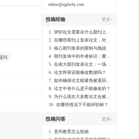
editor@zgdwbj.com
投稿经验
更多>
1.
评职论文需要在什么期刊上发表？
2.
在哪些期刊上发表论文，对考研有优势？
3.
核心期刊发表的限制与挑战
4.
期刊发表中的作者标识：重要性与实践
提问
5.
在南大期刊发表论文：一场知识探索与学术成就的旅程
6.
论文终审还能修改数据吗？
7.
如何确保论文能避免被退回：关键条件与策略
8.
论文中有什么是不能修改的？
9.
为什么现在大多数论文会被评判为AI撰写？（深度剖析查重机制下的困境与出路）
10.
在哪些情况下不能评职称？
投稿问答
更多>
1.
贵州教育怎么投稿