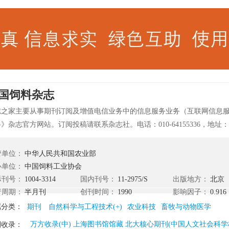
国饲料杂志
志之家主要从事期刊订阅及增值电信业务中的信息服务业务（互联网信息
》杂志官方网站。订阅投稿请联系杂志社。电话：010-64155336，地
11号2号楼。 《中国饲料》以宣传中国饲料工业方针政策，报道饲料行业
国内外科技和市场信息，介绍饲料科学知识和科研成果，集政策性、指导
管单位：
中华人民共和国农业部
繁荣中国饲料工业，促进畜牧养殖业发展服务。 《中国饲料》主要栏目有
办单位：
中国饲料工业协会
验研究、饲料加工机械、工作研究、添加剂、水产养殖、政策法规、动物
际刊号：
1004-3314
国内刊号：
11-2975/S
出版地方：
北京
行周期：
半月刊
创刊时间：
1990
影响因子：
0.916
属分类：
期刊
自然科学与工程技术(+)
农业科技
畜牧与动物医学
万方收录(中) 上海图书馆馆藏 北大核心期刊(中国人文社会科学核
刊收录：