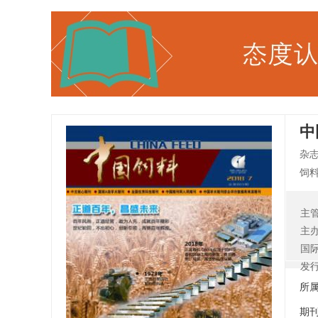
中
杂
饲料
街
播
主
为
主
实
国
发
所
期