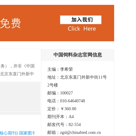
中国饲料杂志官网信息
服务），并非《中国
主编：李希荣
址：北京东直门外新中
地址：北京东直门外新中街11号
建设和发展信息，传
2号楼
性、综合性为一体，
邮编：100027
跨世纪论坛、科学
电话：010-64640748
营养。
定价：￥360.00
期刊开本：A4
邮发代号：82-554
邮箱：zgsl@chinafeed.com.cn
心期刊) 国家图书馆馆藏 知网收录(中) 维普收录(中)