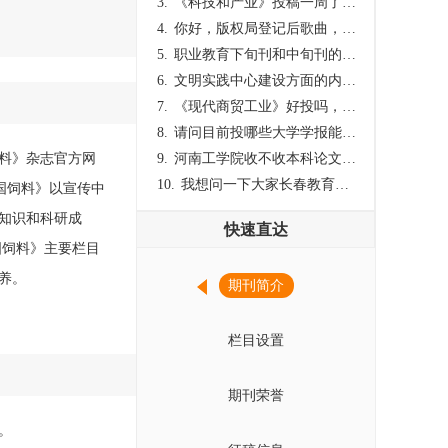
3.
《科技和产业》投稿一周了仍是“已发回执”状态，这是什么意思？什么时候外审？
4.
你好，版权局登记后歌曲，这里能否发表
5.
职业教育下旬刊和中旬刊的国内刊号一样，他们有什么区别，两本刊物都是真的吗？
6.
文明实践中心建设方面的内容适合那种期刊
7.
《现代商贸工业》好投吗，版面费多少？
8.
请问目前投哪些大学学报能较快出刊啊
料》杂志官方网
9.
河南工学院收不收本科论文呀？
10.
我想问一下大家长春教育学院学报是本科学报吗？
中国饲料》以宣传中
知识和科研成
快速直达
国饲料》主要栏目
养。
期刊简介
栏目设置
期刊荣誉
。