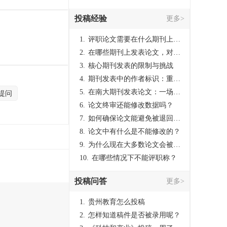
投稿经验
更多>
1.
评职论文需要在什么期刊上发表？
2.
在哪些期刊上发表论文，对考研有优势？
3.
核心期刊发表的限制与挑战
4.
期刊发表中的作者标识：重要性与实践
5.
在南大期刊发表论文：一场知识探索与学术成就的旅程
提问
6.
论文终审还能修改数据吗？
7.
如何确保论文能避免被退回：关键条件与策略
8.
论文中有什么是不能修改的？
9.
为什么现在大多数论文会被评判为AI撰写？（深度剖析查重机制下的困境与出路）
10.
在哪些情况下不能评职称？
投稿问答
更多>
1.
贵州教育怎么投稿
2.
怎样知道稿件是否被录用呢？