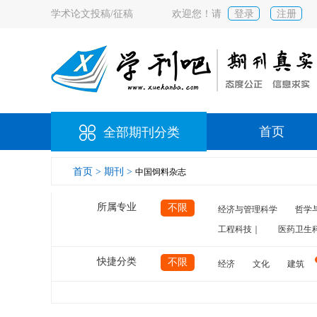
学术论文投稿/征稿
欢迎您！请
登录
注册
首页
全部期刊分类
首页 >
期刊 >
中国饲料杂志
所属专业
不限
经济与管理科学
哲学
工程科技｜
医药卫生
快捷分类
不限
经济
文化
建筑
计算机
航空
交通