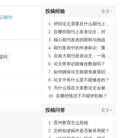
投稿经验
更多>
核心期刊
1.
评职论文需要在什么期刊上发表？
2.
在哪些期刊上发表论文，对考研有优势？
3.
核心期刊发表的限制与挑战
4.
期刊发表中的作者标识：重要性与实践
5.
在南大期刊发表论文：一场知识探索与学术成就的旅程
提问
6.
论文终审还能修改数据吗？
7.
如何确保论文能避免被退回：关键条件与策略
8.
论文中有什么是不能修改的？
9.
为什么现在大多数论文会被评判为AI撰写？（深度剖析查重机制下的困境与出路）
10.
在哪些情况下不能评职称？
投稿问答
更多>
1.
贵州教育怎么投稿
2.
怎样知道稿件是否被录用呢？