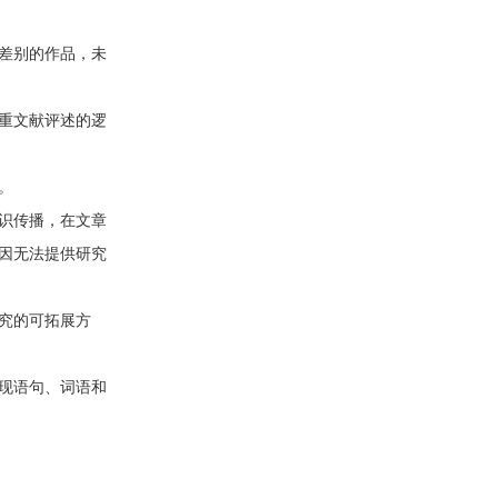
差别的作品，未
重文献评述的逻
。
识传播，在文章
因无法提供研究
究的可拓展方
现语句、词语和