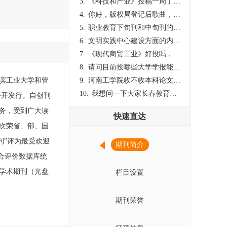
3.
《科技和产业》投稿一周了仍是“已发回执”状态，这是什么意思？什么时候外审？
4.
你好，版权局登记后歌曲，这里能否发表
5.
职业教育下旬刊和中旬刊的国内刊号一样，他们有什么区别，两本刊物都是真的吗？
6.
文明实践中心建设方面的内容适合那种期刊
7.
《现代商贸工业》好投吗，版面费多少？
8.
请问目前投哪些大学学报能较快出刊啊
尔滨工业大学和管
9.
河南工学院收不收本科论文呀？
10.
我想问一下大家长春教育学院学报是本科学报吗？
公开发行。自创刊
务，受到广大读
快速直达
次荣省、部、国
刊”评为最受欢迎
期刊简介
合评价数据库统
学术期刊（光盘
栏目设置
期刊荣誉