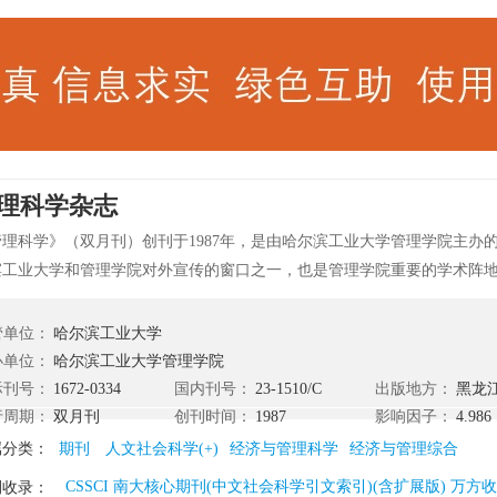
理科学杂志
管理科学》（双月刊）创刊于1987年，是由哈尔滨工业大学管理学院主办
滨工业大学和管理学院对外宣传的窗口之一，也是管理学院重要的学术阵地
987年创刊，国内外公开发行。自创刊之日起，以服务于经济发展为办刊宗
需要面选题、设栏以一片爱心为读者服务，受到广大读者的欢迎。本刊在
管单位：
哈尔滨工业大学
具特色，被台湾地区列为大陆重要的管理刊物之一，曾十次荣省、部、国家
办单位：
哈尔滨工业大学管理学院
学》被北大2008版核心期刊收录，曾三次获优秀科技期刊称号，并为“百家
际刊号：
1672-0334
国内刊号：
23-1510/C
出版地方：
黑龙
期刊，中国科技论文统计源期刊、中文社会科学引文索引来源期刊（CSSC
行周期：
双月刊
创刊时间：
1987
影响因子：
4.986
合评价数据库统计源期刊；中国期刊全文数据库全文收录期刊；中文科技
属分类：
期刊
人文社会科学(+)
经济与管理科学
经济与管理综合
；中国期刊网和中国学术期刊（光盘版）全文收录期刊。
CSSCI 南大核心期刊(中文社会科学引文索引)(含扩展版) 万
刊收录：