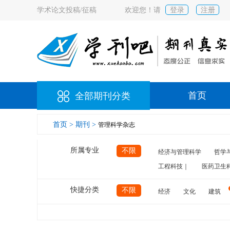
学术论文投稿/征稿
欢迎您！请
登录
注册
首页
全部期刊分类
首页 >
期刊 >
管理科学杂志
所属专业
不限
经济与管理科学
哲学
工程科技｜
医药卫生
快捷分类
不限
经济
文化
建筑
计算机
航空
交通