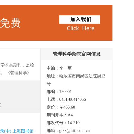
管理科学杂志官网信息
的学术类期刊，是哈
主编：李一军
。 《管理科学》
地址：哈尔滨市南岗区法院街13
旨，以适应经济改革
号
国内经济管理刊物中
邮编：150001
级奖励。 《管理
电话：0451-86414056
期刊”评为最受欢迎
江
定价：￥465.60
I）；中国学术期刊
期刊开本：A4
期刊数据库收录期
邮发代号：14-210
邮箱：glkx@hit. edu. cn
方收录(中) 上海图书馆馆藏 北大核心期刊(中国人文社会科学核心期刊) 国家