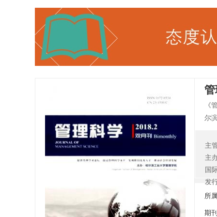
管
《
尔
1
的
主
独
主
科
国
的
发
综
所
刊
期