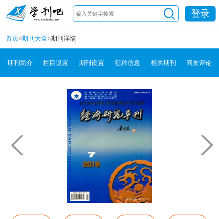
登录
首页
>
期刊大全
>
期刊详情
期刊简介
栏目设置
期刊设置
征稿信息
相关期刊
网友评论