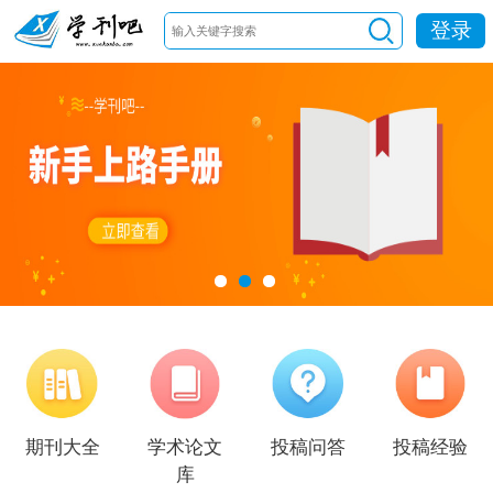
登录
期刊大全
学术论文
投稿问答
投稿经验
库