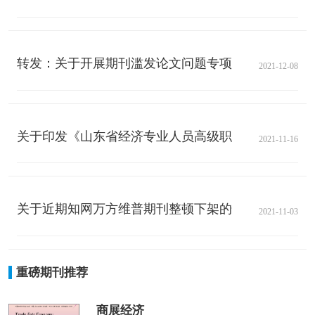
转发：关于开展期刊滥发论文问题专项检查的通知
2021-12-08
关于印发《山东省经济专业人员高级职称评价标准条
2021-11-16
关于近期知网万方维普期刊整顿下架的情况分析
2021-11-03
重磅期刊推荐
商展经济