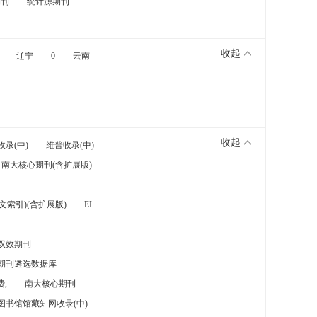
期刊
统计源期刊
收起
辽宁
0
云南
收起
收录(中)
维普收录(中)
南大核心期刊(含扩展版)
索引)(含扩展版)
EI
双效期刊
期刊遴选数据库
,
南大核心期刊
图书馆馆藏知网收录(中)