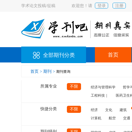
学术论文投稿/征稿
欢迎您！请
登录
注册
首页
全部期刊分类
首页 >
期刊 >
期刊查询
所属专业
不限
经济与管理科学
哲学
工程科技｜
医药卫生
快捷分类
不限
经济
文化
建筑
计算机
航空
交通
期刊级别
不限