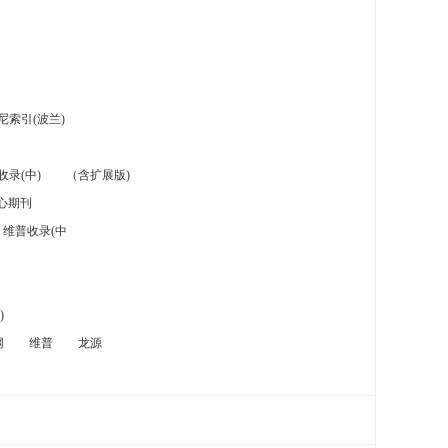
索引(波兰)
录(中)
（含扩展版)
心期刊
维普收录(中
)
网
维普
龙源