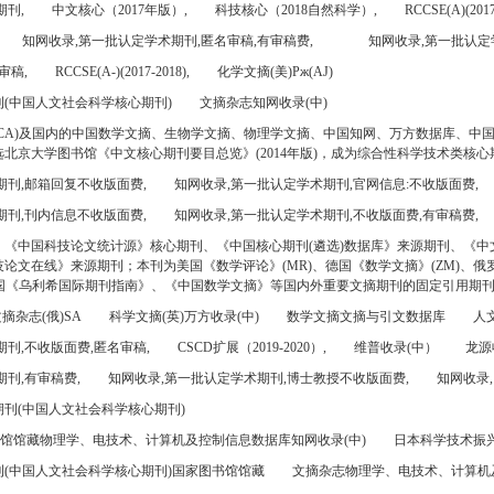
期刊,
中文核心（2017年版）,
科技核心（2018自然科学）,
RCCSE(A)(2017
知网收录,第一批认定学术期刊,匿名审稿,有审稿费,
知网收录,第一批认定
审稿,
RCCSE(A-)(2017-2018),
化学文摘(美)Pж(AJ)
(中国人文社会科学核心期刊)
文摘杂志知网收录(中)
CA)及国内的中国数学文摘、生物学文摘、物理学文摘、中国知网、万方数据库、中
北京大学图书馆《中文核心期刊要目总览》(2014年版)，成为综合性科学技术类核心
期刊,邮箱回复不收版面费,
知网收录,第一批认定学术期刊,官网信息:不收版面费,
期刊,刊内信息不收版面费,
知网收录,第一批认定学术期刊,不收版面费,有审稿费,
、《中国科技论文统计源》核心期刊、《中国核心期刊(遴选)数据库》来源期刊、《中
论文在线》来源期刊；本刊为美国《数学评论》(MR)、德国《数学文摘》(ZM)、俄罗
美国《乌利希国际期刊指南》、《中国数学文摘》等国内外重要文摘期刊的固定引用期
摘杂志(俄)SA
科学文摘(英)万方收录(中)
数学文摘文摘与引文数据库
人文
刊,不收版面费,匿名审稿,
CSCD扩展（2019-2020）,
维普收录(中）
龙源
刊,有审稿费,
知网收录,第一批认定学术期刊,博士教授不收版面费,
知网收录,
刊(中国人文社会科学核心期刊)
书馆馆藏物理学、电技术、计算机及控制信息数据库知网收录(中)
日本科学技术振兴机
(中国人文社会科学核心期刊)国家图书馆馆藏
文摘杂志物理学、电技术、计算机