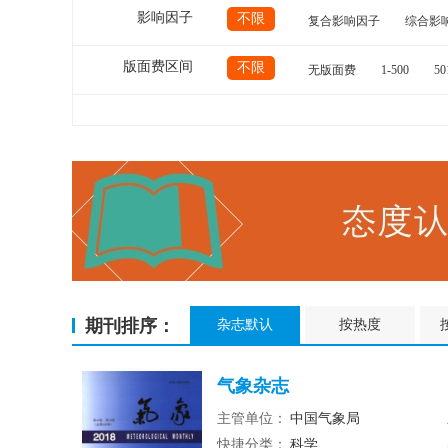
影响因子
不限
复合影响因子
综合影
版面费区间
不限
无版面费
1-500
50
期刊排序：
杂志默认
按热度
气象杂志
主管单位：
中国气象局
快捷分类：
科学