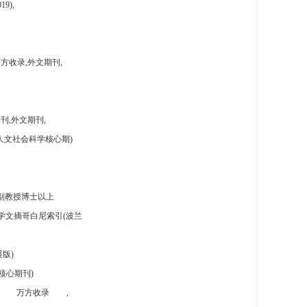
9),
方收录,外文期刊,
刊,外文期刊,
人文社会科学核心期)
副教授博士以上
学文摘哥白尼索引(波兰
版)
核心期刊)
万方收录
,