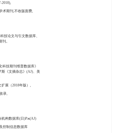
-2018),
学术期刊,不收版面费,
国科技论文与引文数据库、
期刊。
文科技期刊维普数据库》
斯《文摘杂志》(AJ)、美
刊
扩展（2018年版）,
收录,
构数据库(日)Pж(AJ)
及控制信息数据库