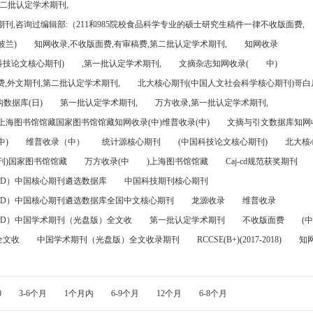
第二批认定学术期刊,
刊,咨询过编辑部:（211和985院校食品科学专业的硕士研究生稿件一律不收版面费,
波兰)
知网收录,不收版面费,有审稿费,第二批认定学术期刊,
知网收录
科技论文核心期刊)
,第一批认定学术期刊,
文摘杂志知网收录(
中)
,外文期刊,第二批认定学术期刊,
北大核心期刊(中国人文社会科学核心期刊)哥白尼
数据库(日)
第一批认定学术期刊,
万方收录,第一批认定学术期刊,
)上海图书馆馆藏国家图书馆馆藏知网收录(中)维普收录(中)
文摘与引文数据库知网收
中)
维普收录（中）
统计源核心期刊
(中国科技论文核心期刊)
北大核
刊)国家图书馆馆藏
万方收录(中
)上海图书馆馆藏
Caj-cd规范获奖期刊
FD）中国核心期刊遴选数据库
中国科技期刊核心期刊
FD）中国核心期刊遴选数据库全国中文核心期刊
龙源收录
维普收录
FD）中国学术期刊（光盘版）全文收
第一批认定学术期刊
不收版面费
(中
全文收
中国学术期刊（光盘版）全文收录期刊
RCCSE(B+)(2017-2018)
知
0
3-6个月
1个月内
6-9个月
12个月
6-8个月