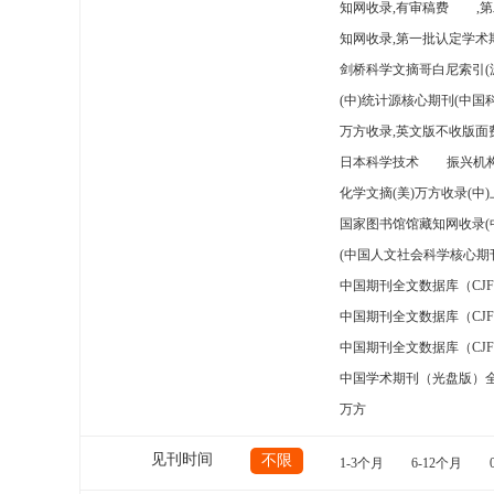
知网收录,有审稿费
,
知网收录,第一批认定学术期
剑桥科学文摘哥白尼索引(
(中)统计源核心期刊(中国
万方收录,英文版不收版面费
日本科学技术
振兴机构
化学文摘(美)万方收录(中
国家图书馆馆藏知网收录(
(中国人文社会科学核心期
中国期刊全文数据库（CJ
中国期刊全文数据库（CJ
中国期刊全文数据库（CJ
中国学术期刊（光盘版）
万方
见刊时间
不限
1-3个月
6-12个月