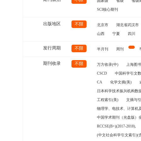
国家级
省级
省级
SCI核心期刊
出版地区
不限
北京市
湖北省武汉市
山西
宁夏
四川
发行周期
不限
半月刊
周刊
期刊收录
不限
万方收录(中)
上海图
CSCD
中国科学引文数
CA
化学文摘(美)
日本科学技术振兴机构数据
工程索引(美)
文摘与
物理学、电技术、计算机
中国学术期刊（光盘版）
RCCSE(B+)(2017-2018),
(中文社会科学引文索引)