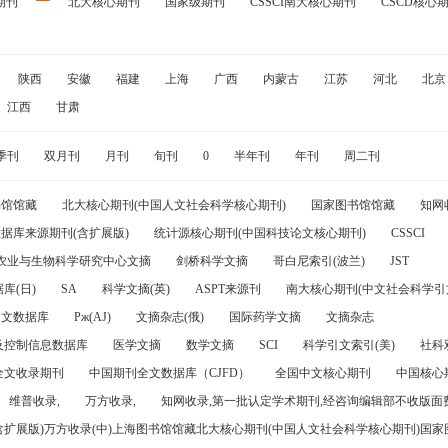
期刊
北大核心期刊
国家级期刊
CSSCI南大核心期刊
CSCD核心
陕西
安徽
福建
上海
广西
内蒙古
江苏
河北
北京
江西
甘肃
季刊
双月刊
月刊
旬刊
0
半年刊
年刊
周二刊
书馆馆藏
北大核心期刊(中国人文社会科学核心期刊)
国家图书馆馆藏
知网
据库来源期刊(含扩展版)
统计源核心期刊(中国科技论文核心期刊)
CSSCI
农业与生物科学研究中心文摘
剑桥科学文摘
哥白尼索引(波兰)
JST
库(日)
SA
科学文摘(英)
ASPT来源刊
南大核心期刊(中文社会科学引文
引文数据库
Pж(AJ)
文摘杂志(俄)
国际药学文摘
文摘杂志
及控制信息数据库
医学文摘
数学文摘
SCI
科学引文索引(美)
社科
全文收录期刊
中国期刊全文数据库（CJFD）
全国中文核心期刊
中国核心
维普收录,
万方收录,
知网收录,第一批认定学术期刊,经咨询编辑部不收版面费
(含扩展版)万方收录(中)上海图书馆馆藏北大核心期刊(中国人文社会科学核心期刊)国家