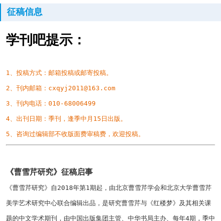
征稿信息
学刊吧提示：
1、投稿方式：邮箱投稿或邮寄投稿。
2、刊内邮箱：
cxqyj2011@163.com
3、刊内电话：
010-68006499
4、出刊日期：季刊，逢季中月
15
日出版。
5、咨询过编辑部不收版面费审稿费，欢迎投稿。
《曹雪芹研究》征稿启事
《曹雪芹研究》自
2018
年第
1
期起，由北京曹雪芹学会和北京大学曹雪芹
美学艺术研究中心联合编辑出品，是研究曹雪芹与《红楼梦》及其相关课
题的中文学术期刊，由中国出版集团主管、中华书局主办、每年
4
期，季中