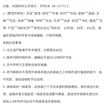
出版，向国内外公开发行，刊号
CN 10
—
1177/I
。
s
《曹雪芹研究》开设“发现·研究”“作者·时代”“作品·影响”“遗迹·文
物”“纪念·传承”“商榷·争鸣”“文化·艺术”“访谈·对话”“书札·随笔”“文
博·产业”“域外红学”“研究生论坛”等栏目。
12
印张，
16
开，
192
页。竭
诚欢迎海内外学者与读者赐稿、订阅并指教。
来稿注意事项
1.论文须严格遵守学术规范，文图责任自负。
2.除本刊特约稿件外，篇幅以不超过
12000
字为宜。
3.文中所有引文请务必核对准确。
4.本刊保留在不违背作者基本观点的基础之上对稿件进行修改的权力，如
不同意，请在投稿时予以说明。
5.来稿请勿一稿多投，在投稿三个月后未接到用稿通知，请作者自行处
理。如因作者主观故意一稿多投造成重刊事故，除追究作者相关责任外，
原则上
3
年内本刊以后不再接受该作者投稿。