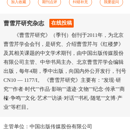
加入收藏
期刊点评
纠错补充
我要提问
曹雪芹研究杂志
在线投稿
《曹雪芹研究》（季刊）创刊于2011年，为北京
曹雪芹学会会刊，是研究、介绍曹雪芹与《红楼梦》
及其相关课题的中文学术期刊，由中国出版传媒股份
有限公司主管、中华书局主办、北京曹雪芹学会编辑
出版，每年4期，季中出版，向国内外公开发行，刊号
CN10 — 1177/I。 《曹雪芹研究》主要有："发现·研
究""作者·时代""作品·影响""遗迹·文物""纪念·传承""商
榷·争鸣""文化·艺术""访谈·对话""书札·随笔""文博·产
业"等栏目。
主管单位：中国出版传媒股份有限公司