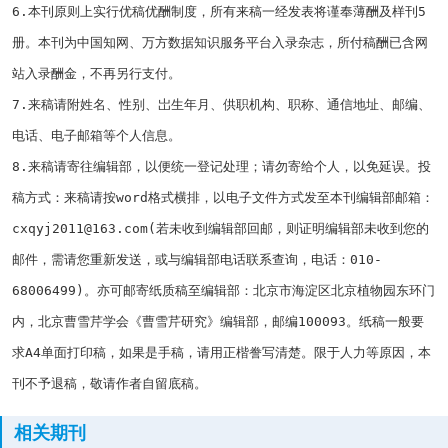
6.
本刊原则上实行优稿优酬制度，所有来稿一经发表将谨奉薄酬及样刊
5
册。本刊为中国知网、万方数据知识服务平台入录杂志，所付稿酬已含网
站入录酬金，不再另行支付。
7.
来稿请附姓名、性别、岀生年月、供职机构、职称、通信地址、邮编、
电话、电子邮箱等个人信息。
8.来稿请寄往编辑部，以便统一登记处理；请勿寄给个人，以免延误。投
稿方式：来稿请按
word
格式横排，以电子文件方式发至本刊编辑部邮箱：
cxqyj2011@163.com(
若未收到编辑部回邮，则证明编辑部未收到您的
邮件，需请您重新发送，或与编辑部电话联系查询，电话：
010-
68006499)
。亦可邮寄纸质稿至编辑部：北京市海淀区北京植物园东环门
内，北京曹雪芹学会《曹雪芹研究》编辑部，邮编
100093
。纸稿一般要
求
A4
单面打印稿，如果是手稿，请用正楷誊写清楚。限于人力等原因，本
刊不予退稿，敬请作者自留底稿。
相关期刊