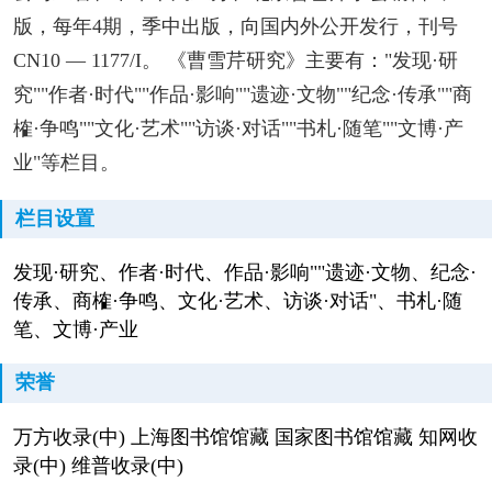
版，每年4期，季中出版，向国内外公开发行，刊号
CN10 — 1177/I。 《曹雪芹研究》主要有："发现·研
究""作者·时代""作品·影响""遗迹·文物""纪念·传承""商
榷·争鸣""文化·艺术""访谈·对话""书札·随笔""文博·产
业"等栏目。
栏目设置
发现·研究、作者·时代、作品·影响""遗迹·文物、纪念·
传承、商榷·争鸣、文化·艺术、访谈·对话"、书札·随
笔、文博·产业
荣誉
万方收录(中) 上海图书馆馆藏 国家图书馆馆藏 知网收
录(中) 维普收录(中)