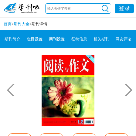
登录
首页
>
期刊大全
>
期刊详情
期刊简介
栏目设置
期刊设置
征稿信息
相关期刊
网友评论