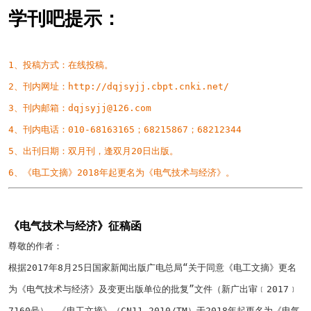
学刊吧提示：
1、投稿方式：在线投稿。
2、刊内网址：
http://dqjsyjj.cbpt.cnki.net/
3、刊内邮箱：
dqjsyjj@126.com
4、刊内电话：
010-68163165
；
68215867
；
68212344
5、出刊日期：双月刊，逢双月
20
日出版。
6、《电工文摘》
2018
年起更名为《电气技术与经济》。
《电气技术与经济》征稿函
尊敬的作者：
根据
2017
年
8
月
25
日国家新闻出版广电总局“关于同意《电工文摘》更名
为《电气技术与经济》及变更出版单位的批复”文件（新广出审﹝
2017
﹞
7160
号），《电工文摘》（
CN11-2010/TM
）于
2018
年起更名为《电气