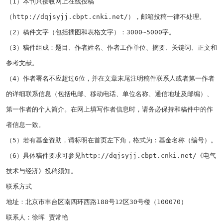
（
1
）本刊只接收网上在线投稿
（
http://dqjsyjj.cbpt.cnki.net/
），邮箱投稿一律不处理。
（
2
）稿件文字（包括插图和表格文字）：
3000~5000
字。
（
3
）稿件组成：题目、作者姓名、作者工作单位、摘要、关键词、正文和
参考文献。
（
4
）作者署名不应超过
6
位，并在文章末尾注明稿件联系人或者第一作者
的详细联系信息（包括电邮、移动电话、单位名称、通信地址及邮编）、
第一作者的个人简介。在网上填写作者信息时，请务必保持和稿件中的作
者信息一致。
（
5
）若有基金资助，请标明在首页左下角，格式为：基金名称（编号）。
（
6
）具体稿件要求可参见
http://dqjsyjj.cbpt.cnki.net/
《电气
技术与经济》投稿须知。
联系方式
地址：北京市丰台区南四环西路
188
号
12
区
30
号楼（
100070
）
联系人：徐晖 贾常艳