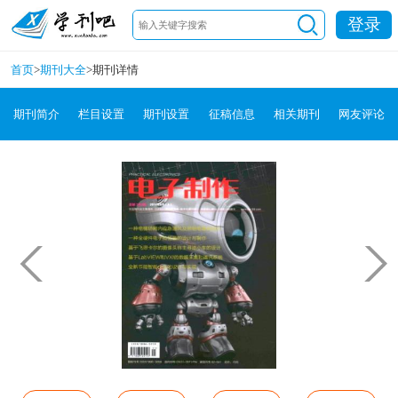
登录
首页
>
期刊大全
>
期刊详情
期刊简介
栏目设置
期刊设置
征稿信息
相关期刊
网友评论