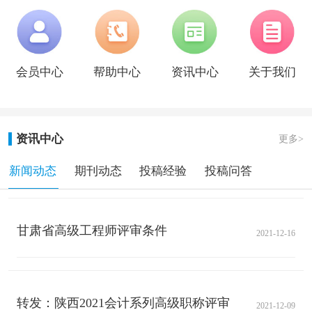
会员中心
帮助中心
资讯中心
关于我们
资讯中心
更多>
新闻动态
期刊动态
投稿经验
投稿问答
甘肃省高级工程师评审条件
2021-12-16
转发：陕西2021会计系列高级职称评审通知
2021-12-09