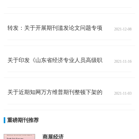
转发：关于开展期刊滥发论文问题专项检查的通知
2021-12-08
关于印发《山东省经济专业人员高级职称评价标准条
2021-11-16
关于近期知网万方维普期刊整顿下架的情况分析
2021-11-03
重磅期刊推荐
商展经济