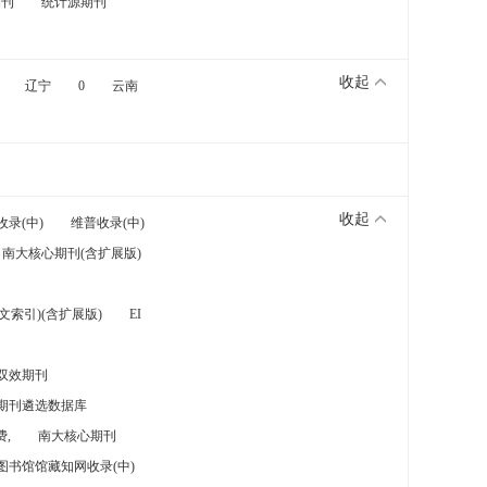
期刊
统计源期刊
收起
辽宁
0
云南
收起
收录(中)
维普收录(中)
南大核心期刊(含扩展版)
索引)(含扩展版)
EI
双效期刊
期刊遴选数据库
,
南大核心期刊
图书馆馆藏知网收录(中)