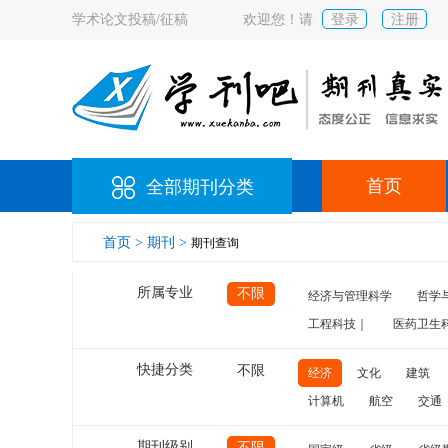
学术论文投稿/征稿
欢迎您！请
登录
注册
首页
全部期刊分类
首页 >
期刊 >
期刊查询
所属专业
不限
经济与管理科学
哲学
工程科技｜
医药卫生
快捷分类
不限
经济
文化
建筑
计算机
航空
交通
期刊级别
不限