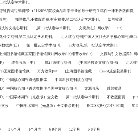
第二批认定学术期刊,
刊,咨询过编辑部:（211和985院校食品科学专业的硕士研究生稿件一律不收版面费,
波兰)
知网收录,不收版面费,有审稿费,第二批认定学术期刊,
知网收录
科技论文核心期刊)
,第一批认定学术期刊,
文摘杂志知网收录(
中)
,外文期刊,第二批认定学术期刊,
北大核心期刊(中国人文社会科学核心期刊)哥白尼
数据库(日)
第一批认定学术期刊,
万方收录,第一批认定学术期刊,
)上海图书馆馆藏国家图书馆馆藏知网收录(中)维普收录(中)
文摘与引文数据库知网收
中)
维普收录（中）
统计源核心期刊
(中国科技论文核心期刊)
北大核
刊)国家图书馆馆藏
万方收录(中
)上海图书馆馆藏
Caj-cd规范获奖期刊
FD）中国核心期刊遴选数据库
中国科技期刊核心期刊
FD）中国核心期刊遴选数据库全国中文核心期刊
龙源收录
维普收录
FD）中国学术期刊（光盘版）全文收
第一批认定学术期刊
不收版面费
(中
全文收
中国学术期刊（光盘版）全文收录期刊
RCCSE(B+)(2017-2018)
知
0
3-6个月
1个月内
6-9个月
12个月
6-8个月