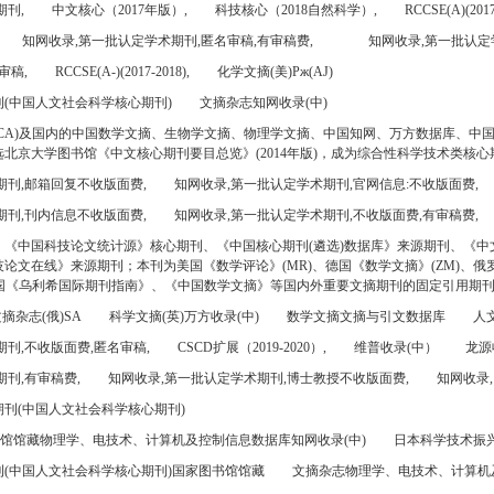
期刊,
中文核心（2017年版）,
科技核心（2018自然科学）,
RCCSE(A)(2017
知网收录,第一批认定学术期刊,匿名审稿,有审稿费,
知网收录,第一批认定
审稿,
RCCSE(A-)(2017-2018),
化学文摘(美)Pж(AJ)
(中国人文社会科学核心期刊)
文摘杂志知网收录(中)
CA)及国内的中国数学文摘、生物学文摘、物理学文摘、中国知网、万方数据库、中
北京大学图书馆《中文核心期刊要目总览》(2014年版)，成为综合性科学技术类核心
期刊,邮箱回复不收版面费,
知网收录,第一批认定学术期刊,官网信息:不收版面费,
期刊,刊内信息不收版面费,
知网收录,第一批认定学术期刊,不收版面费,有审稿费,
、《中国科技论文统计源》核心期刊、《中国核心期刊(遴选)数据库》来源期刊、《中
论文在线》来源期刊；本刊为美国《数学评论》(MR)、德国《数学文摘》(ZM)、俄罗
美国《乌利希国际期刊指南》、《中国数学文摘》等国内外重要文摘期刊的固定引用期
摘杂志(俄)SA
科学文摘(英)万方收录(中)
数学文摘文摘与引文数据库
人文
刊,不收版面费,匿名审稿,
CSCD扩展（2019-2020）,
维普收录(中）
龙源
刊,有审稿费,
知网收录,第一批认定学术期刊,博士教授不收版面费,
知网收录,
刊(中国人文社会科学核心期刊)
书馆馆藏物理学、电技术、计算机及控制信息数据库知网收录(中)
日本科学技术振兴机
(中国人文社会科学核心期刊)国家图书馆馆藏
文摘杂志物理学、电技术、计算机