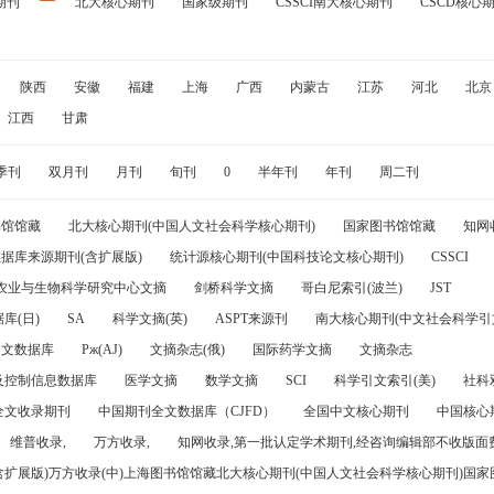
期刊
北大核心期刊
国家级期刊
CSSCI南大核心期刊
CSCD核心
陕西
安徽
福建
上海
广西
内蒙古
江苏
河北
北京
江西
甘肃
季刊
双月刊
月刊
旬刊
0
半年刊
年刊
周二刊
书馆馆藏
北大核心期刊(中国人文社会科学核心期刊)
国家图书馆馆藏
知网
据库来源期刊(含扩展版)
统计源核心期刊(中国科技论文核心期刊)
CSSCI
农业与生物科学研究中心文摘
剑桥科学文摘
哥白尼索引(波兰)
JST
库(日)
SA
科学文摘(英)
ASPT来源刊
南大核心期刊(中文社会科学引文
引文数据库
Pж(AJ)
文摘杂志(俄)
国际药学文摘
文摘杂志
及控制信息数据库
医学文摘
数学文摘
SCI
科学引文索引(美)
社科
全文收录期刊
中国期刊全文数据库（CJFD）
全国中文核心期刊
中国核心
维普收录,
万方收录,
知网收录,第一批认定学术期刊,经咨询编辑部不收版面费
(含扩展版)万方收录(中)上海图书馆馆藏北大核心期刊(中国人文社会科学核心期刊)国家