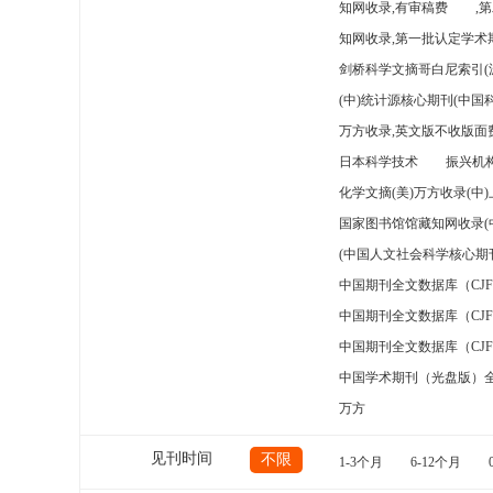
知网收录,有审稿费
,
知网收录,第一批认定学术期
剑桥科学文摘哥白尼索引(
(中)统计源核心期刊(中国
万方收录,英文版不收版面费
日本科学技术
振兴机构
化学文摘(美)万方收录(中
国家图书馆馆藏知网收录(
(中国人文社会科学核心期
中国期刊全文数据库（CJ
中国期刊全文数据库（CJ
中国期刊全文数据库（CJ
中国学术期刊（光盘版）
万方
见刊时间
不限
1-3个月
6-12个月