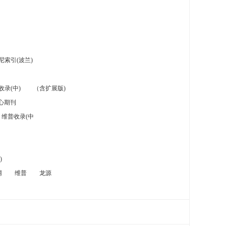
索引(波兰)
录(中)
（含扩展版)
心期刊
维普收录(中
)
网
维普
龙源