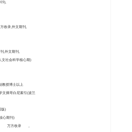
9),
方收录,外文期刊,
刊,外文期刊,
人文社会科学核心期)
副教授博士以上
学文摘哥白尼索引(波兰
版)
核心期刊)
万方收录
,