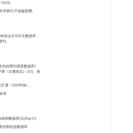
-2018),
学术期刊,不收版面费,
国科技论文与引文数据库、
期刊。
文科技期刊维普数据库》
斯《文摘杂志》(AJ)、美
刊
扩展（2018年版）,
收录,
构数据库(日)Pж(AJ)
及控制信息数据库