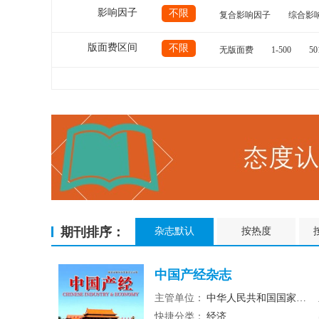
影响因子
不限
复合影响因子
综合影
版面费区间
不限
无版面费
1-500
50
期刊排序：
杂志默认
按热度
中国产经杂志
主管单位：
中华人民共和国国家发展和改革委员会
快捷分类：
经济