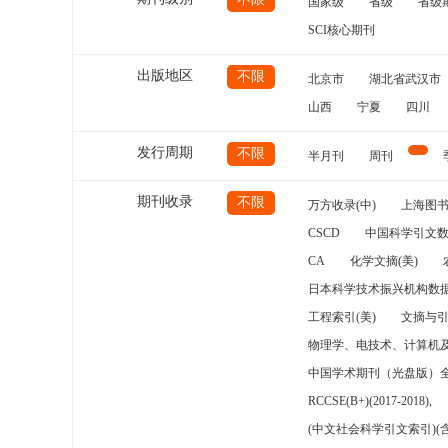
国家级
省级
省级
SCI核心期刊
出版地区
不限
北京市
湖北省武汉市
山西
宁夏
四川
发行周期
不限
半月刊
周刊
期刊收录
不限
万方收录(中)
上海图
CSCD
中国科学引文数
CA
化学文摘(美)
日本科学技术振兴机构数据
工程索引(美)
文摘与
物理学、电技术、计算机
中国学术期刊（光盘版）
RCCSE(B+)(2017-2018),
(中文社会科学引文索引)