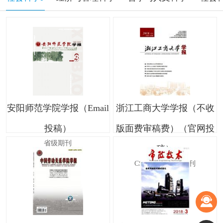
安阳师范学院学报（Email
浙江工商大学学报（不收
投稿）
版面费审稿费）（官网投
省级期刊
稿）
CSSCI南大核心期刊