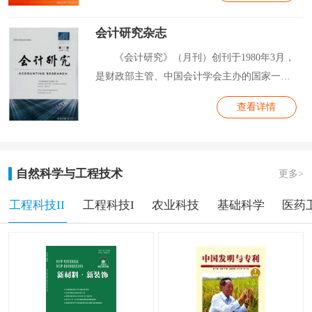
会计研究杂志
《会计研究》（月刊）创刊于1980年3月，
是财政部主管、中国会计学会主办的国家一级
学术...
查看详情
自然科学与工程技术
更多>
工程科技II
工程科技I
农业科技
基础科学
医药