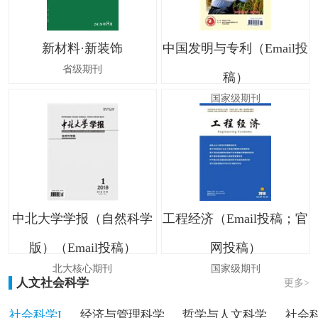
新材料·新装饰
中国发明与专利（Email投
省级期刊
稿）
国家级期刊
中北大学学报（自然科学
工程经济（Email投稿；官
版）（Email投稿）
网投稿）
北大核心期刊
国家级期刊
人文社会科学
更多>
社会科学I
经济与管理科学
哲学与人文科学
社会科