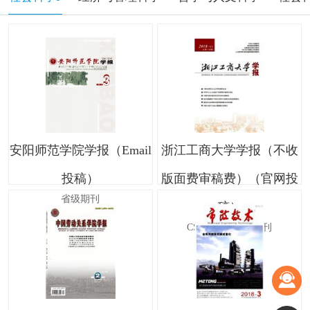
安阳师范学院学报（Email
浙江工商大学学报（不收
投稿）
版面费审稿费）（官网投
省级期刊
稿）
CSSCI南大核心期刊