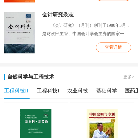
会计研究杂志
《会计研究》（月刊）创刊于1980年3月，
是财政部主管、中国会计学会主办的国家一级
学术...
查看详情
自然科学与工程技术
更多>
工程科技II
工程科技I
农业科技
基础科学
医药