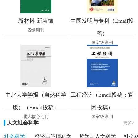
新材料·新装饰
中国发明与专利（Email投
省级期刊
稿）
国家级期刊
中北大学学报（自然科学
工程经济（Email投稿；官
版）（Email投稿）
网投稿）
北大核心期刊
国家级期刊
人文社会科学
更多>
社会科学I
经济与管理科学
哲学与人文科学
社会科