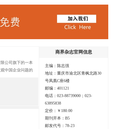
商界杂志官网信息
有限公司旗下的一本
主编：陈志强
微观中国企业问题的
地址：重庆市渝北区青枫北路30
定位于立足本土经
号凤凰C座6楼
挖掘、剖析和提炼企
邮编：401121
研究微观中国企业
电话：023-88739000；023-
杂志。因其根据中
63895838
、科学的解析国内外
定价：￥180.00
者、管理学爱好者的
期刊开本：B5
邮发代号：78-23