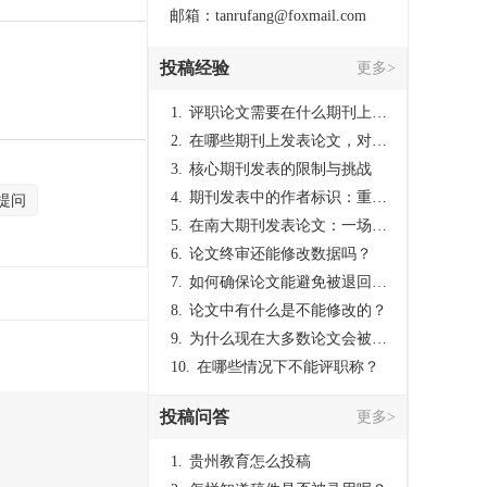
邮箱：tanrufang@foxmail.com
投稿经验
更多>
1.
评职论文需要在什么期刊上发表？
2.
在哪些期刊上发表论文，对考研有优势？
3.
核心期刊发表的限制与挑战
4.
期刊发表中的作者标识：重要性与实践
提问
5.
在南大期刊发表论文：一场知识探索与学术成就的旅程
6.
论文终审还能修改数据吗？
7.
如何确保论文能避免被退回：关键条件与策略
8.
论文中有什么是不能修改的？
9.
为什么现在大多数论文会被评判为AI撰写？（深度剖析查重机制下的困境与出路）
10.
在哪些情况下不能评职称？
投稿问答
更多>
1.
贵州教育怎么投稿