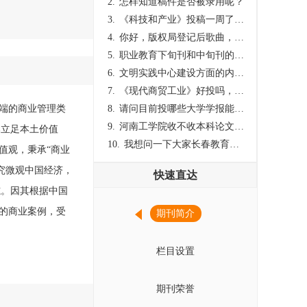
2.
怎样知道稿件是否被录用呢？
3.
《科技和产业》投稿一周了仍是“已发回执”状态，这是什么意思？什么时候外审？
4.
你好，版权局登记后歌曲，这里能否发表
5.
职业教育下旬刊和中旬刊的国内刊号一样，他们有什么区别，两本刊物都是真的吗？
6.
文明实践中心建设方面的内容适合那种期刊
7.
《现代商贸工业》好投吗，版面费多少？
高端的商业管理类
8.
请问目前投哪些大学学报能较快出刊啊
9.
河南工学院收不收本科论文呀？
本立足本土价值
10.
我想问一下大家长春教育学院学报是本科学报吗？
值观，秉承“商业
究微观中国经济，
快速直达
志。因其根据中国
的商业案例，受
期刊简介
栏目设置
期刊荣誉