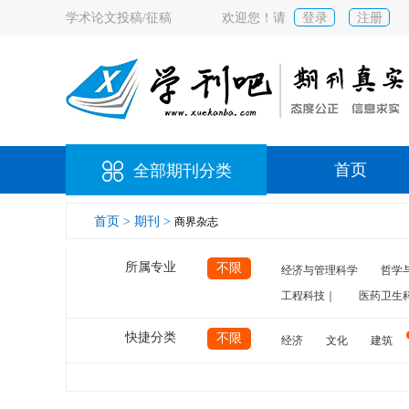
学术论文投稿/征稿
欢迎您！请
登录
注册
首页
全部期刊分类
首页 >
期刊 >
商界杂志
所属专业
不限
经济与管理科学
哲学
工程科技｜
医药卫生
快捷分类
不限
经济
文化
建筑
计算机
航空
交通