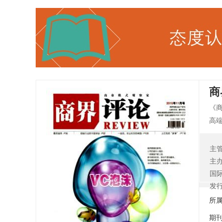
商
《
高
泛
济
主
业
主
问
国
国
发
企
所
喜
期