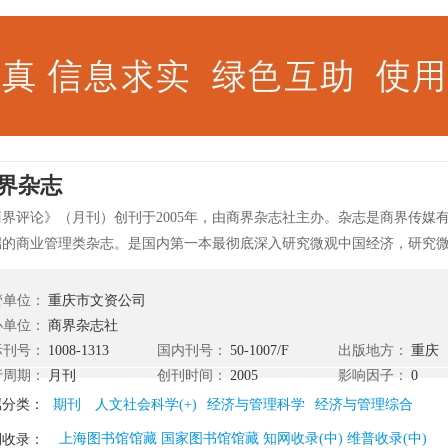
界杂志
商界评论》（月刊）创刊于2005年，由商界杂志社主办。杂志是商界传媒
端的商业管理类杂志。是国内第一本最彻底深入研究微观中国经济，研究
MBA读本；第一本立足本土价值观，走向全球企业实践的商业评论杂志。
、本土企业、本土国情和本土文化价值观，秉承“商业模式”理念，观察、
管单位：
重庆市文资公司
的商业模式。 《商界评论》是国内第一本最彻底深入研究微观中国经济，
办单位：
商界杂志社
题的泛MBA读本；第一本立足本土价值观，走向全球企业实践的商业评论
际刊号：
1008-1313
国内刊号：
50-1007/F
出版地方：
重庆
人的思维习惯特点，解读、吸纳国外先进的管理经典经验，同时又客观的
行周期：
月刊
创刊时间：
2005
影响因子：
0
业的商业案例，受到了各企业中高层管理层、政府公务员、管理学专家学
属分类：
期刊
人文社会科学(+)
经济与管理科学
经济与管理综合
爱。
上海图书馆馆藏 国家图书馆馆藏 知网收录(中) 维普收录(中)
刊收录：