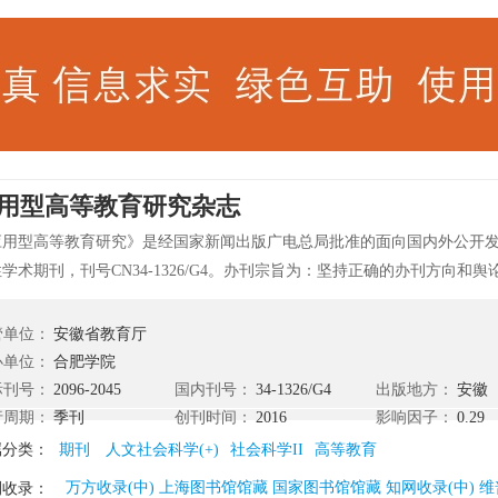
用型高等教育研究杂志
应用型高等教育研究》是经国家新闻出版广电总局批准的面向国内外公开
学术期刊，刊号CN34-1326/G4。办刊宗旨为：坚持正确的办刊方向和
高等教育研究成果，为应用型高等教育理论研讨与学术交流搭建平台，为
提供智力支持。杂志集权威性、理论性与应用性于一体，具有很高的学术
管单位：
安徽省教育厅
级等方面的权威依据，欢迎广大作者踊跃投稿！ 《应用型高等教育研究》
办单位：
合肥学院
，第三届全国优秀社科学报、全国教育学院十佳学报、安徽省高校优秀学报
际刊号：
2096-2045
国内刊号：
34-1326/G4
出版地方：
安徽
育研究》征稿对象为：全国高等学校、教育科研院所、教育主管部门的领
行周期：
季刊
创刊时间：
2016
影响因子：
0.29
士研究生、管理人员等。
属分类：
期刊
人文社会科学(+)
社会科学II
高等教育
万方收录(中) 上海图书馆馆藏 国家图书馆馆藏 知网收录(中) 维
刊收录：