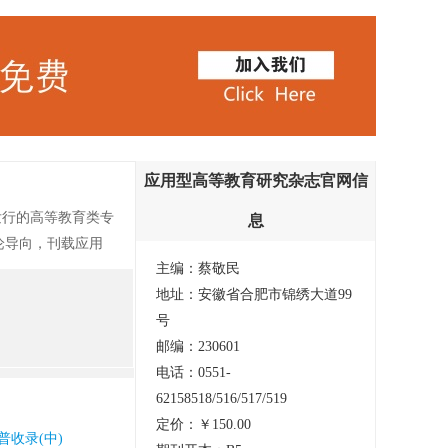
应用型高等教育研究杂志官网信
发行的高等教育类专
息
舆论导向，刊载应用
主编：蔡敬民
我国高等教育转型发
地址：安徽省合肥市锦绣大道99
价值，是作者科研、
号
获奖情况：第一
邮编：230601
。 《应用型高等
电话：0551-
导、专家学者、硕士
62158518/516/517/519
定价：￥150.00
普收录(中)