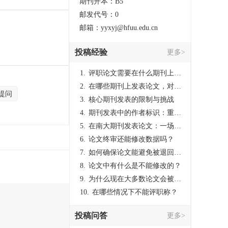
期刊开本：B5
邮发代号：0
邮箱：yyxyj@hfuu.edu.cn
投稿经验
更多>
1.
评职论文需要在什么期刊上发表？
2.
在哪些期刊上发表论文，对考研有优势？
提问
3.
核心期刊发表的限制与挑战
4.
期刊发表中的作者标识：重要性与实践
5.
在南大期刊发表论文：一场知识探索与学术成就的旅程
6.
论文终审还能修改数据吗？
7.
如何确保论文能避免被退回：关键条件与策略
8.
论文中有什么是不能修改的？
9.
为什么现在大多数论文会被评判为AI撰写？（深度剖析查重机制下的困境与出路）
10.
在哪些情况下不能评职称？
投稿问答
更多>