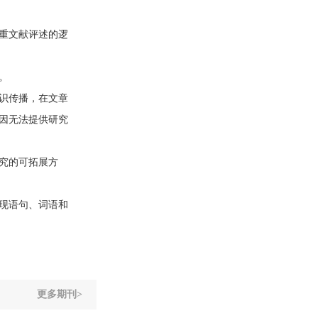
重文献评述的逻
。
识传播，在文章
因无法提供研究
究的可拓展方
现语句、词语和
更多期刊>