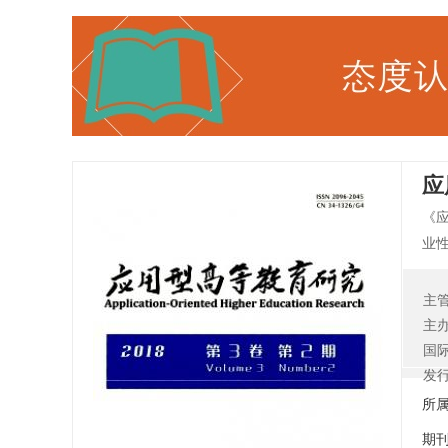
应
《
业性
型
展
主
晋
主
届
国
教
发
博
所
期