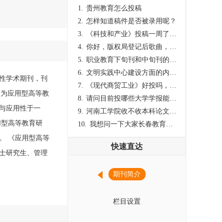
1.
贵州教育怎么投稿
2.
怎样知道稿件是否被录用呢？
3.
《科技和产业》投稿一周了仍是“已发回执”状态，这是什么意思？什么时候外审？
4.
你好，版权局登记后歌曲，这里能否发表
5.
职业教育下旬刊和中旬刊的国内刊号一样，他们有什么区别，两本刊物都是真的吗？
6.
文明实践中心建设方面的内容适合那种期刊
性学术期刊，刊
7.
《现代商贸工业》好投吗，版面费多少？
，为应用型高等教
8.
请问目前投哪些大学学报能较快出刊啊
与应用性于一
9.
河南工学院收不收本科论文呀？
用型高等教育研
10.
我想问一下大家长春教育学院学报是本科学报吗？
。 《应用型高等
快速直达
士研究生、管理
期刊简介
栏目设置