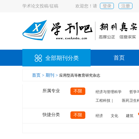
学术论文投稿/征稿
欢迎您！请
登录
注册
首页
全部期刊分类
首页 >
期刊 >
应用型高等教育研究杂志
所属专业
不限
经济与管理科学
哲学
工程科技｜
医药卫生
快捷分类
不限
经济
文化
建筑
计算机
航空
交通