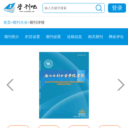
登录
首页
>
期刊大全
>
期刊详情
期刊简介
栏目设置
期刊设置
征稿信息
相关期刊
网友评论