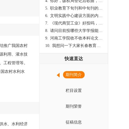
4.
你好，版权局登记后歌曲，这里能否发表
5.
职业教育下旬刊和中旬刊的国内刊号一样，他们有什么区别，两本刊物都是真的吗？
6.
文明实践中心建设方面的内容适合那种期刊
7.
《现代商贸工业》好投吗，版面费多少？
8.
请问目前投哪些大学学报能较快出刊啊
9.
河南工学院收不收本科论文呀？
结推广我国农村
10.
我想问一下大家长春教育学院学报是本科学报吗？
源利用、灌水技
快速直达
、工程管理等。
中国农村水利水
期刊简介
栏目设置
期刊荣誉
征稿信息
供水、水利经济