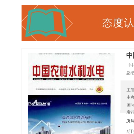
中
《
总
要
备
主
农
主
奖
国
发
所
期