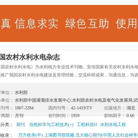
国农村水利水电杂志
中国农村水利水电》为水利电力专业技术刊物。宣传国家有关农村水利水
结推广我国农村水利水电建设及管理经验，交流科研成果，沟通信息，为
内容和栏目：水资源利用、灌水技术、输水技术、农艺节水、灌溉制度、
、灌溉自动化、节水与生态、工作经验、工程管理等。读者对象为从事节
管单位：
水利部
业、林业、机械及相关领域的技术人员、管理人员。 《中国农村水利水电
办单位：
水利部中国灌溉排水发展中心;水利部农村水电及电气化发展局;武汉大学;中国
；水利部优秀科技期刊；湖北省优秀科技期刊；中国期刊方阵“双高”期刊。
际刊号：
1007-2284
国内刊号：
42-1419/TV
出版地方：
湖北
行周期：
月刊
创刊时间：
1959
影响因子：
0.66
属分类：
期刊
自然科学与工程技术(+)
工程科技II
水利水电工程
万方收录(中) 上海图书馆馆藏 北大核心期刊(中国人文社会科学核
刊收录：