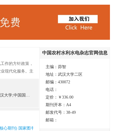
中国农村水利水电杂志官网信息
电工作的方针政策，
主编：茆智
农业现代化服务。主
地址：武汉大学二区
技术经济、灌溉设
邮编：430072
水灌溉行业的水利、
电话：
》获首届国家期刊
国军灌排水委员会
定价：￥336.00
期刊开本：A4
邮发代号：38-49
邮箱：
心期刊) 国家图书馆馆藏 知网收录(中) 统计源核心期刊(中国科技论文核心