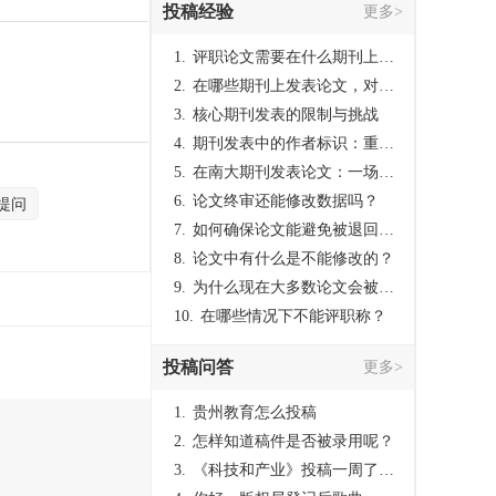
投稿经验
更多>
1.
评职论文需要在什么期刊上发表？
2.
在哪些期刊上发表论文，对考研有优势？
3.
核心期刊发表的限制与挑战
4.
期刊发表中的作者标识：重要性与实践
5.
在南大期刊发表论文：一场知识探索与学术成就的旅程
6.
论文终审还能修改数据吗？
提问
7.
如何确保论文能避免被退回：关键条件与策略
8.
论文中有什么是不能修改的？
9.
为什么现在大多数论文会被评判为AI撰写？（深度剖析查重机制下的困境与出路）
10.
在哪些情况下不能评职称？
投稿问答
更多>
1.
贵州教育怎么投稿
2.
怎样知道稿件是否被录用呢？
3.
《科技和产业》投稿一周了仍是“已发回执”状态，这是什么意思？什么时候外审？