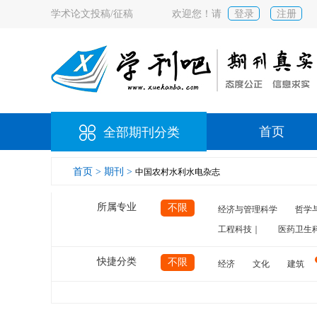
学术论文投稿/征稿
欢迎您！请
登录
注册
首页
全部期刊分类
首页 >
期刊 >
中国农村水利水电杂志
所属专业
不限
经济与管理科学
哲学
工程科技｜
医药卫生
快捷分类
不限
经济
文化
建筑
计算机
航空
交通