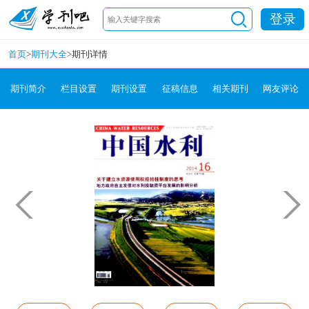
登录
首页
>
期刊大全
>
期刊详情
期刊简介
栏目设置
期刊设置
征稿信息
相关期刊
网友评论