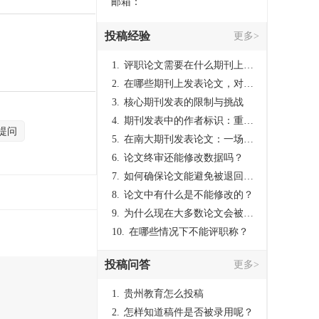
邮箱：
投稿经验
更多>
1.
评职论文需要在什么期刊上发表？
2.
在哪些期刊上发表论文，对考研有优势？
3.
核心期刊发表的限制与挑战
4.
期刊发表中的作者标识：重要性与实践
提问
5.
在南大期刊发表论文：一场知识探索与学术成就的旅程
6.
论文终审还能修改数据吗？
7.
如何确保论文能避免被退回：关键条件与策略
8.
论文中有什么是不能修改的？
9.
为什么现在大多数论文会被评判为AI撰写？（深度剖析查重机制下的困境与出路）
10.
在哪些情况下不能评职称？
投稿问答
更多>
1.
贵州教育怎么投稿
2.
怎样知道稿件是否被录用呢？