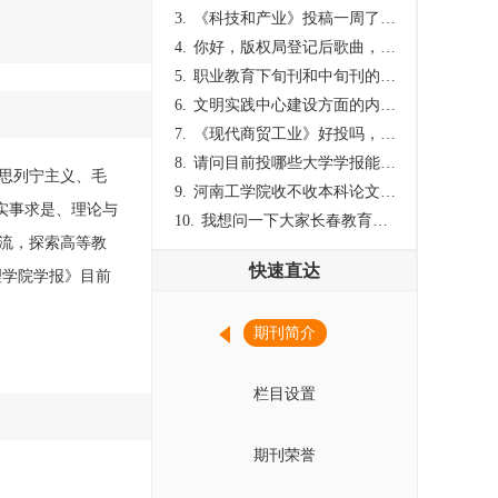
3.
《科技和产业》投稿一周了仍是“已发回执”状态，这是什么意思？什么时候外审？
4.
你好，版权局登记后歌曲，这里能否发表
5.
职业教育下旬刊和中旬刊的国内刊号一样，他们有什么区别，两本刊物都是真的吗？
6.
文明实践中心建设方面的内容适合那种期刊
7.
《现代商贸工业》好投吗，版面费多少？
8.
请问目前投哪些大学学报能较快出刊啊
克思列宁主义、毛
9.
河南工学院收不收本科论文呀？
实事求是、理论与
10.
我想问一下大家长春教育学院学报是本科学报吗？
流，探索高等教
快速直达
理学院学报》目前
期刊简介
栏目设置
期刊荣誉