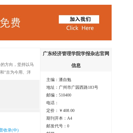
广东经济管理学院学报杂志官网
务的方向，坚持以马
信息
和“古为今用、洋
主编：潘自勉
科学文化知识，弘
地址：广州市广园西路183号
诸方面的规律，活跃
邮编：510400
前已停刊，具体复
电话：
定价：￥408.00
期刊开本：A4
邮发代号：0
普收录(中)