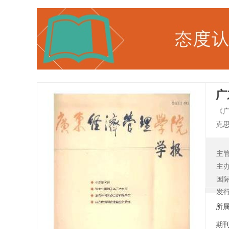
广
《
克
为
扬
主
教
主
刊
国
发
所
期