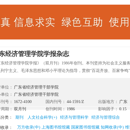
东经济管理学院学报杂志
广东经济管理学院学报》（双月刊）1986年创刊。本刊坚持为社会主义服
思列宁主义、毛泽东思想和邓小平理论为指导，贯彻“百花齐放、百家争鸣”
中用”的方针，坚持实事求是、理论与实际相结合的严谨学风，传播先进的
民族优秀科学文化，促进国际科学文化交流，探索高等教育、教学及管理
管单位：
广东省经济管理干部学院
学与科研的学术风气，为教学与科研服务。 《广东经济管理学院学报》目
办单位：
广东省经济管理干部学院
时间以杂志社官方消息为准。
际刊号：
1672-4100
国内刊号：
44-1591/Z
出版地方：
广东
行周期：
双月刊
创刊时间：
1986
影响因子：
0.15
属分类：
期刊
人文社会科学(+)
经济与管理科学
经济与管理综合
万方收录(中) 上海图书馆馆藏 国家图书馆馆藏 知网收录(中) 维
刊收录：