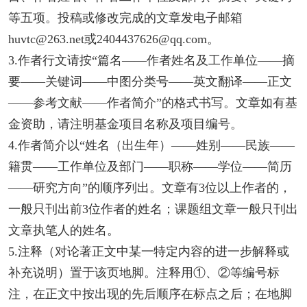
等五项。投稿或修改完成的文章发电子邮箱
huvtc@263.net或2404437626@qq.com。
3.作者行文请按“篇名——作者姓名及工作单位——摘
要——关键词——中图分类号——英文翻译——正文
——参考文献——作者简介”的格式书写。文章如有基
金资助，请注明基金项目名称及项目编号。
4.作者简介以“姓名（出生年）——姓别——民族——
籍贯——工作单位及部门——职称——学位——简历
——研究方向”的顺序列出。文章有3位以上作者的，
一般只刊出前3位作者的姓名；课题组文章一般只刊出
文章执笔人的姓名。
5.注释（对论著正文中某一特定内容的进一步解释或
补充说明）置于该页地脚。注释用①、②等编号标
注，在正文中按出现的先后顺序在标点之后；在地脚