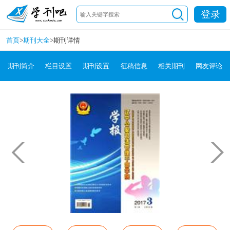
登录
首页
>
期刊大全
>
期刊详情
期刊简介
栏目设置
期刊设置
征稿信息
相关期刊
网友评论