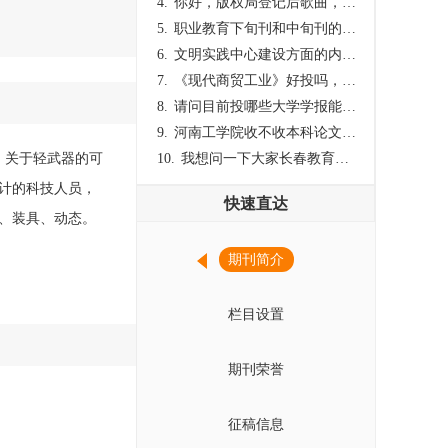
4.
你好，版权局登记后歌曲，这里能否发表
5.
职业教育下旬刊和中旬刊的国内刊号一样，他们有什么区别，两本刊物都是真的吗？
6.
文明实践中心建设方面的内容适合那种期刊
7.
《现代商贸工业》好投吗，版面费多少？
8.
请问目前投哪些大学学报能较快出刊啊
9.
河南工学院收不收本科论文呀？
，关于轻武器的可
10.
我想问一下大家长春教育学院学报是本科学报吗？
计的科技人员，
快速直达
、装具、动态。
期刊简介
栏目设置
期刊荣誉
征稿信息