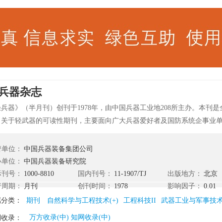
兵器杂志
兵器》（半月刊）创刊于1978年，由中国兵器工业地208所主办。本刊
，关于轻武器的可读性期刊，主要面向广大兵器爱好者及国防系统企事业
从事轻武器研究和设计的科技人员，部队指战员、公安干警等。主要栏目
器、民品介绍、历史与人物、冷兵器、装具、动态。 《轻兵器》中文核心期刊
管单位：
中国兵器装备集团公司
办单位：
中国兵器装备研究院
际刊号：
1000-8810
国内刊号：
11-1907/TJ
出版地方：
北京
行周期：
月刊
创刊时间：
1978
影响因子：
0.01
属分类：
期刊
自然科学与工程技术(+)
工程科技II
武器工业与军事技
万方收录(中) 知网收录(中)
刊收录：