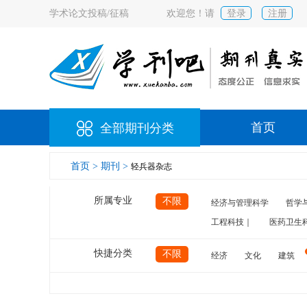
学术论文投稿/征稿
欢迎您！请
登录
注册
首页
全部期刊分类
首页 >
期刊 >
轻兵器杂志
所属专业
不限
经济与管理科学
哲学
工程科技｜
医药卫生
快捷分类
不限
经济
文化
建筑
计算机
航空
交通