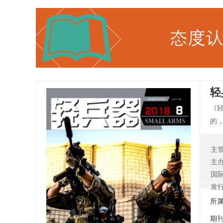
轻
《轻
的
校
种武
主
主
国
发
所
期