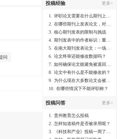
投稿经验
更多>
1.
评职论文需要在什么期刊上发表？
2.
在哪些期刊上发表论文，对考研有优势？
3.
核心期刊发表的限制与挑战
4.
期刊发表中的作者标识：重要性与实践
5.
在南大期刊发表论文：一场知识探索与学术成就的旅程
6.
论文终审还能修改数据吗？
提问
7.
如何确保论文能避免被退回：关键条件与策略
8.
论文中有什么是不能修改的？
9.
为什么现在大多数论文会被评判为AI撰写？（深度剖析查重机制下的困境与出路）
10.
在哪些情况下不能评职称？
投稿问答
更多>
1.
贵州教育怎么投稿
2.
怎样知道稿件是否被录用呢？
3.
《科技和产业》投稿一周了仍是“已发回执”状态，这是什么意思？什么时候外审？