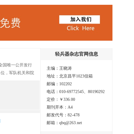
轻兵器杂志官网信息
是全国唯一公开发行
主编：王晓涛
单位，军队机关和院
地址：北京昌平1023信箱
：国产篇、警用与特
邮编：102202
(1992)。
电话：010-69772545、80190292
定价：￥336.00
期刊开本：A4
邮发代号：82-478
术
邮箱：qbq@263.net