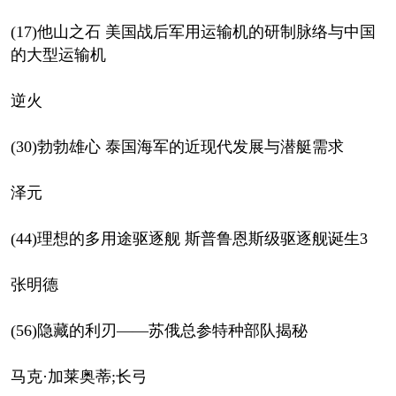
(17)他山之石 美国战后军用运输机的研制脉络与中国
的大型运输机
逆火
(30)勃勃雄心 泰国海军的近现代发展与潜艇需求
泽元
(44)理想的多用途驱逐舰 斯普鲁恩斯级驱逐舰诞生3
张明德
(56)隐藏的利刃——苏俄总参特种部队揭秘
马克·加莱奥蒂;长弓