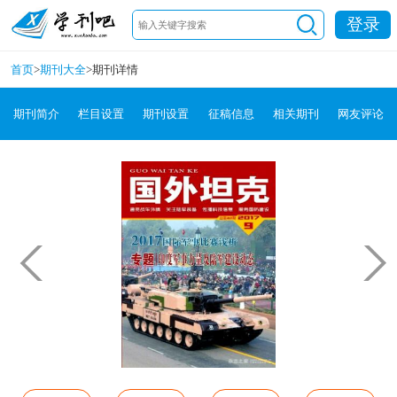
登录
首页
>
期刊大全
>
期刊详情
期刊简介
栏目设置
期刊设置
征稿信息
相关期刊
网友评论