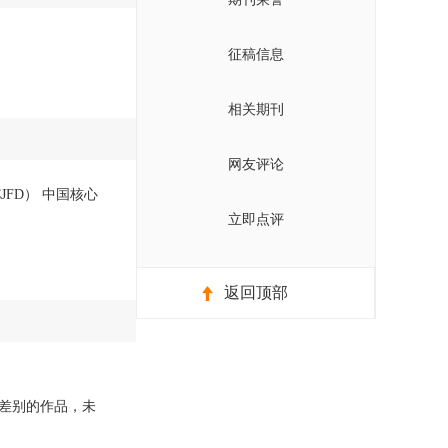
征稿信息
相关期刊
网友评论
JFD） 中国核心
立即点评
返回顶部
差别的作品，未