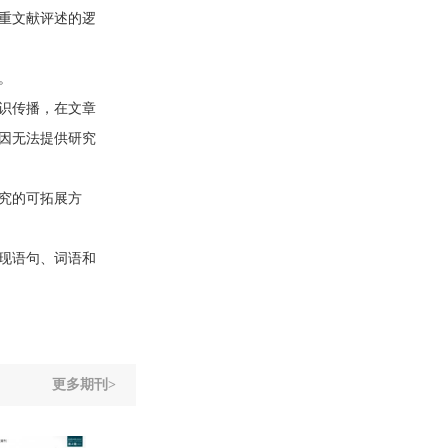
重文献评述的逻
。
识传播，在文章
因无法提供研究
究的可拓展方
现语句、词语和
更多期刊>