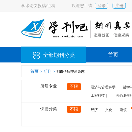
学术论文投稿/征稿
欢迎您！请
登录
注册
首页
全部期刊分类
首页 >
期刊 >
都市快轨交通杂志
所属专业
不限
经济与管理科学
哲学
工程科技｜
医药卫生
快捷分类
不限
经济
文化
建筑
计算机
航空
交通