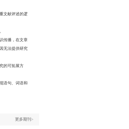
重文献评述的逻
。
识传播，在文章
因无法提供研究
究的可拓展方
现语句、词语和
更多期刊>