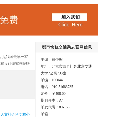
都市快轨交通杂志官网信息
月，是我国最早一家
主编：施仲衡
城建设计研究总院联
地址：北京市西直门外北京交通
。2005年入
大学7公寓733室
关于城市轨道交通的
邮编：100044
国内外最新科技成果
电话：010-51683785
和技术交流，以推动
定价：￥408.00
、各大城市交通院校
期刊开本：A4
邮发代号：80-163
邮箱：
人文社会科学核心期刊) 哥白尼索引(波兰) 国家图书馆馆藏 知网收录(中)