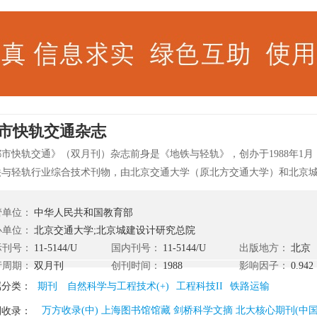
市快轨交通杂志
都市快轨交通》（双月刊）杂志前身是《地铁与轻轨》，创办于1988年1
铁与轻轨行业综合技术刊物，由北京交通大学（原北方交通大学）和北京
主办、中国地铁工程咨询公司和北京、广州、重庆、香港四城市地铁公司协办
"中国科技论文统计源期刊"（中国科技核心期刊）。办刊宗旨是宣传国家
管单位：
中华人民共和国教育部
项方针、政策，介绍地铁与轻轨国内外建设、运营过程的经验，实时报道
办单位：
北京交通大学;北京城建设计研究总院
重要技术信息，促进同行间的学术研讨和技术交流促进同行间的学术研讨
际刊号：
11-5144/U
国内刊号：
11-5144/U
出版地方：
北京
国城市轨道交通事业的发展。本刊面对行业主管人员、业界广大科技人员
行周期：
双月刊
创刊时间：
1988
影响因子：
0.942
生以及对地铁与轻轨关心的其他人士。
属分类：
期刊
自然科学与工程技术(+)
工程科技II
铁路运输
万方收录(中) 上海图书馆馆藏 剑桥科学文摘 北大核心期刊(中国
刊收录：