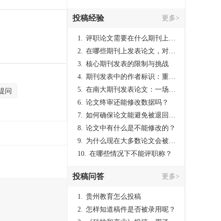
投稿经验
更多>
1.
评职论文需要在什么期刊上发表？
2.
在哪些期刊上发表论文，对考研有优势？
3.
核心期刊发表的限制与挑战
4.
期刊发表中的作者标识：重要性与实践
5.
在南大期刊发表论文：一场知识探索与学术成就的旅程
提问
6.
论文终审还能修改数据吗？
7.
如何确保论文能避免被退回：关键条件与策略
8.
论文中有什么是不能修改的？
9.
为什么现在大多数论文会被评判为AI撰写？（深度剖析查重机制下的困境与出路）
10.
在哪些情况下不能评职称？
投稿问答
更多>
1.
贵州教育怎么投稿
2.
怎样知道稿件是否被录用呢？