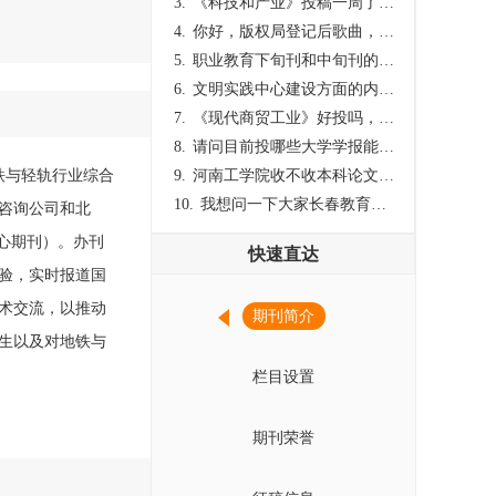
3.
《科技和产业》投稿一周了仍是“已发回执”状态，这是什么意思？什么时候外审？
4.
你好，版权局登记后歌曲，这里能否发表
5.
职业教育下旬刊和中旬刊的国内刊号一样，他们有什么区别，两本刊物都是真的吗？
6.
文明实践中心建设方面的内容适合那种期刊
7.
《现代商贸工业》好投吗，版面费多少？
8.
请问目前投哪些大学学报能较快出刊啊
铁与轻轨行业综合
9.
河南工学院收不收本科论文呀？
10.
我想问一下大家长春教育学院学报是本科学报吗？
咨询公司和北
核心期刊）。办刊
快速直达
验，实时报道国
术交流，以推动
期刊简介
生以及对地铁与
栏目设置
期刊荣誉