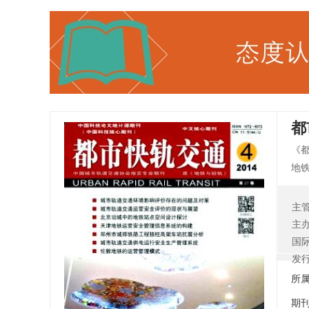
都
《
地
合
选
主
各
主
及
国
我
发
师
所
期