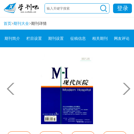
登录
首页
>
期刊大全
>
期刊详情
期刊简介
栏目设置
期刊设置
征稿信息
相关期刊
网友评论