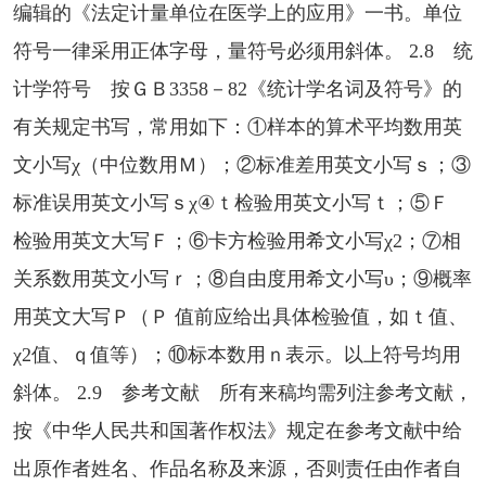
编辑的《法定计量单位在医学上的应用》一书。单位
符号一律采用正体字母，量符号必须用斜体。 2.8 统
计学符号 按ＧＢ3358－82《统计学名词及符号》的
有关规定书写，常用如下：①样本的算术平均数用英
文小写χ（中位数用Ｍ）；②标准差用英文小写ｓ；③
标准误用英文小写ｓχ④ｔ检验用英文小写ｔ；⑤Ｆ
检验用英文大写Ｆ；⑥卡方检验用希文小写χ2；⑦相
关系数用英文小写ｒ；⑧自由度用希文小写υ；⑨概率
用英文大写Ｐ（Ｐ 值前应给出具体检验值，如ｔ值、
χ2值、ｑ值等）；⑩标本数用ｎ表示。以上符号均用
斜体。 2.9 参考文献 所有来稿均需列注参考文献，
按《中华人民共和国著作权法》规定在参考文献中给
出原作者姓名、作品名称及来源，否则责任由作者自