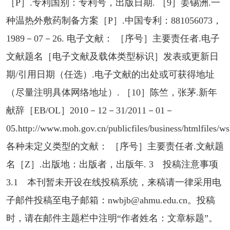
［P］.专利国别：专利号，出版日期. ［9］姜锡洲.一
种温热外敷药制备方案［P］.中国专利：881056073，
1989－07－26. 电子文献： ［序号］主要责任者.电子
文献题名［电子文献及载体类型标识］发表或更新日
期/引用日期（任选）.电子文献的出处或可获得地址
（尽量注明具体网络地址）. ［10］陈竺，张茅.新年
献辞［EB/OL］2010－12－31/2011－01－
05.http://www.moh.gov.cn/publicfiles/business/htmlfiles/
各种未定义类型的文献： ［序号］主要责任者.文献题
名［Z］.出版地：出版者，出版年. 3 投稿注意事项
3.1 本刊暂未开设在线投稿系统，来稿请一律采用电
子邮件投稿至电子邮箱：nwbjb@ahmu.edu.cn。投稿
时，请在邮件主题栏中注明“作者姓名：文章标题”。