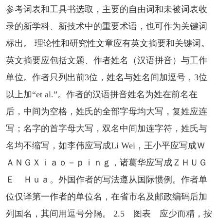
参考词表和工具书选取，主要的自由词和未被词表收
录的新学科、新技术中的重要术语，也可作为关键词
标出。 理论性和研究性文章应有英文摘要和关键词。
英文摘要应包括文题、作者姓名（汉语拼音）与工作
单位。作者只列出前3位，姓名与姓名间加逗号，3位
以上加“et al.”。作者的汉语拼音姓名为姓在前名在
后，中间为空格，姓氏的全部字母均大写，复姓应连
写；名字的首字母大写，双名中间加连字符，姓氏与
名均不缩写，如李伟应写成Li Wei，王小平应写成Ｗ
ＡＮＧＸｉａｏ－ｐｉｎｇ，诸葛华应写成ＺＨＵＧ
Ｅ Ｈｕａ。外国作者的写法遵从国际惯例。作者单
位仅译第一作者的单位名，在省市名及邮政编码后加
列国名，其间用逗号分隔。 2.5 图表 应少而精，按