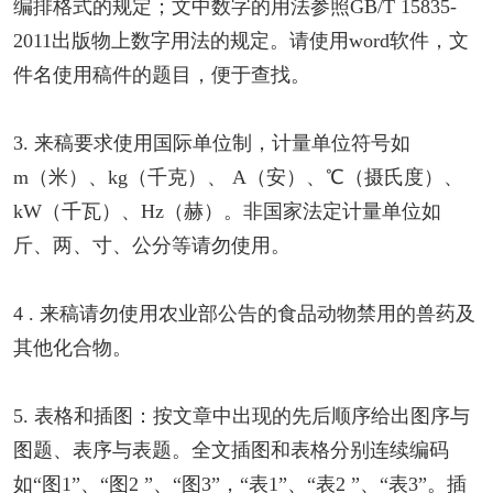
编排格式的规定；文中数字的用法参照GB/T 15835-
2011出版物上数字用法的规定。请使用word软件，文
件名使用稿件的题目，便于查找。
3. 来稿要求使用国际单位制，计量单位符号如
m（米）、kg（千克）、 A（安）、℃（摄氏度）、
kW（千瓦）、Hz（赫）。非国家法定计量单位如
斤、两、寸、公分等请勿使用。
4 . 来稿请勿使用农业部公告的食品动物禁用的兽药及
其他化合物。
5. 表格和插图：按文章中出现的先后顺序给出图序与
图题、表序与表题。全文插图和表格分别连续编码
如“图1”、“图2 ”、“图3”，“表1”、“表2 ”、“表3”。插