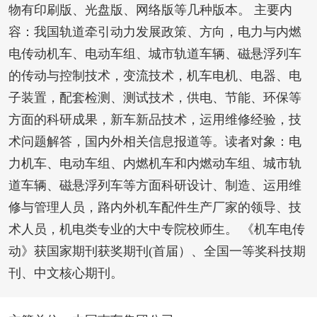
物有印刷版、光盘版、网络版等几种版本。 主要内
容：我国轨道牵引动力发展政策、方向，电力与内燃
电传动机车、电动车组、城市轨道车辆、磁悬浮列车
的传动与控制技术，变流技术，机车电机、电器、电
子装置，配套检测、测试技术，供电、节能、环保等
方面的科研成果，新车新品技术，运用维修经验，技
术问题解答，国内外相关信息报道等。读者对象：电
力机车、电动车组、内燃机车和内燃动车组、城市轨
道车辆、磁悬浮列车等方面科研设计、制造、运用维
修与管理人员，路内外机车配件生产厂家的领导、技
术人员，机电类专业的大中专院校师生。 《机车电传
动》获国家期刊获奖期刊(首届）、全国一等奖科技期
刊、中文核心期刊。