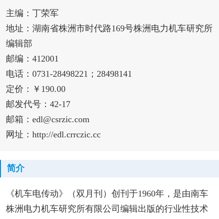
主编：丁荣军
地址：湖南省株洲市时代路169号株洲电力机车研究所
编辑部
邮编：412001
电话：0731-28498221；28498141
定价：￥190.00
邮发代号：42-17
邮箱：edl@csrzic.com
网址：http://edl.crrczic.cc
简介
《机车电传动》（双月刊）创刊于1960年，是由南车
株洲电力机车研究所有限公司编辑出版的行业性技术