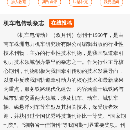
加入收藏
期刊点评
纠错补充
我要提问
机车电传动杂志
在线投稿
《机车电传动》（双月刊）创刊于1960年，是由
南车株洲电力机车研究所有限公司编辑出版的行业性
技术刊物，主办的行业性技术刊物，是我国轨道牵引
动力技术领域创办最早的杂志之一。作为行业主导核
心期刊，刊物积极为我国牵引传动的技术发展导向，
以集中反映我国轨道牵引动力的核心技术和最新成果
为重点，服务铁路现代化建设，内容涵盖干线铁路与
城市轨道交通两大领域，涉及机车、动车、城轨车
辆、磁悬浮列车等车型及其相关技术，深受读者欢
迎，并获得过全国优秀科技期刊评比一等奖、“国家期
刊奖”、“湖南省十佳期刊”等我国期刊界重要奖项。刊