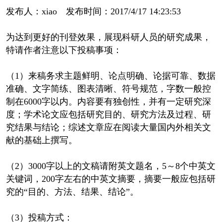
发布人：xiao 发布时间：2017/4/17 14:23:53
为达到更好的刊登效果，展现科研人员的研究成果，
特请作者注意以下投稿事项：
（1）来稿务求主题鲜明、论点明确、论据可靠、数据
准确、文字简练、图表清晰、符号规范，字数一般控
制在6000字以内。内容要有独创性，并有一定研究深
度；学术论文应包括研究目的、研究方法及过程、研
究结果与结论；综述文章应在阅读大量国内外相关文
献的基础上撰写。
（2）3000字以上的文稿请附英文题名，5～8个中英文
关键词，200字左右的中英文摘要，摘要一般应包括研
究的“目的、方法、结果、结论”。
（3）投稿方式：