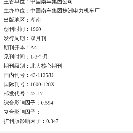
主管单位：中国南车集团公司
主办单位：中国南车集团株洲电力机车厂
出版地区：湖南
创刊时间：1960
发行周期：双月刊
期刊开本：A4
见刊时间：1-3个月
期刊级别：北大核心期刊
国内刊号：43-1125/U
国际刊号：1000-128X
邮发代号：42-17
综合影响因子：0.594
复合影响因子：
扩刊版影响因子：0.347