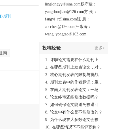
linglongyy@sina.com杨守建：
yangshoujian@126.com方 奕：
核心期刊
fangyi_r@sina.com陈 晨：
aacchen@126.com汪永涛：
wang_yongtao@163.com
投稿经验
更多>
提问
1.
评职论文需要在什么期刊上发表？
2.
在哪些期刊上发表论文，对考研有优势？
3.
核心期刊发表的限制与挑战
4.
期刊发表中的作者标识：重要性与实践
5.
在南大期刊发表论文：一场知识探索与学术成就的旅程
6.
论文终审还能修改数据吗？
7.
如何确保论文能避免被退回：关键条件与策略
8.
论文中有什么是不能修改的？
9.
为什么现在大多数论文会被评判为AI撰写？（深度剖析查重机制下的困境与出路）
10.
在哪些情况下不能评职称？