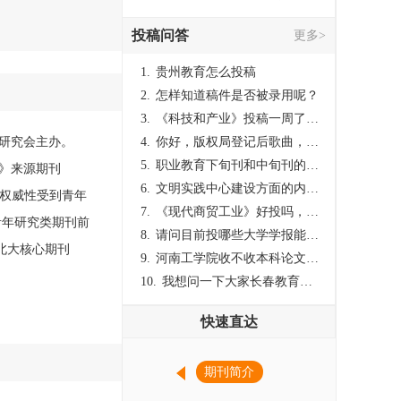
投稿问答
更多>
1.
贵州教育怎么投稿
2.
怎样知道稿件是否被录用呢？
3.
《科技和产业》投稿一周了仍是“已发回执”状态，这是什么意思？什么时候外审？
年研究会主办。
4.
你好，版权局登记后歌曲，这里能否发表
5.
职业教育下旬刊和中旬刊的国内刊号一样，他们有什么区别，两本刊物都是真的吗？
》来源期刊
6.
文明实践中心建设方面的内容适合那种期刊
和权威性受到青年
7.
《现代商贸工业》好投吗，版面费多少？
青年研究类期刊前
8.
请问目前投哪些大学学报能较快出刊啊
、北大核心期刊
9.
河南工学院收不收本科论文呀？
10.
我想问一下大家长春教育学院学报是本科学报吗？
快速直达
期刊简介