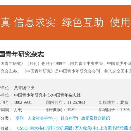
国青年研究杂志
中国青年研究》（月刊）创刊于1989年，由共青团中央主管，中国青少年
研究会主办。 《中国青年研究》是中国青少年研究会会刊，并入选全国中
社会科学引文索引》来源期刊（CSSCI）、中国人文社会科学核心期刊。 
刊以其高水准、新视野、现实感和权威性受到青年读者、学人和青年工作者
管单位：
共青团中央
研究》的被转载、摘登量的排名一直名列全国青年与青年研究类期刊前茅。
办单位：
中国青少年研究中心;中国青年杂志社
连续五届荣获北大核心期刊：北大核心期刊(2011)、北大核心期刊(2008
际刊号：
1002-9931
国内刊号：
11-2579/D
出版地方：
北京
004)、北大核心期刊(1996)、北大核心期刊(1992)。
行周期：
月刊
创刊时间：
1989
影响因子：
1.396
属分类：
期刊
人文社会科学(+)
社会科学I
政党及群众组织
CSSCI 南大核心期刊(含扩展版) 万方收录(中) 上海图书馆馆
刊收录：