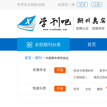
学术论文投稿/征稿
欢迎您！请
登录
注册
首页
全部期刊分类
首页 >
期刊 >
中国青年研究杂志
所属专业
不限
经济与管理科学
哲学
工程科技｜
医药卫生
快捷分类
不限
经济
文化
建筑
计算机
航空
交通