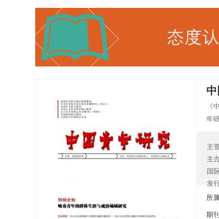
中
《
年
文
本
主
年
主
究》
国
(2
发
所
期