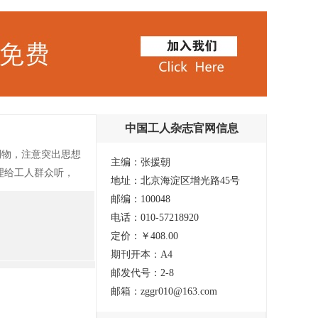
中国工人杂志官网信息
刊物，注意突出思想
主编：张援朝
理给工人群众听，
地址：北京海淀区增光路45号
中国工人》应该成
邮编：100048
生。工人中间应该教
电话：010-57218920
大批这样的干部，工
定价：￥408.00
期刊开本：A4
邮发代号：2-8
邮箱：zggr010@163.com