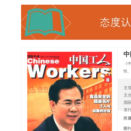
中
《
性
报
为
主
育
主
人
国
发
所
期