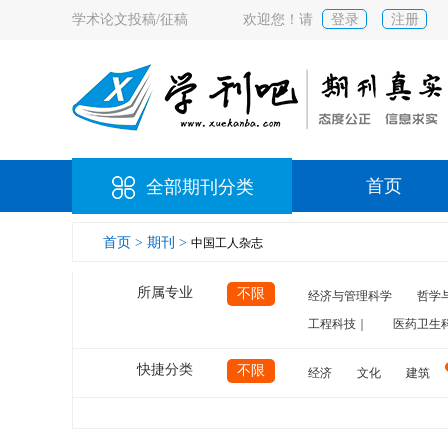
学术论文投稿/征稿
欢迎您！请
登录
注册
首页
全部期刊分类
首页 >
期刊 >
中国工人杂志
所属专业
不限
经济与管理科学
哲学
工程科技｜
医药卫生
快捷分类
不限
经济
文化
建筑
计算机
航空
交通