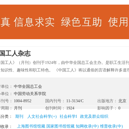
国工人杂志
中国工人》（月刊）创刊于1924年，由中华全国总工会主办。是职工生活
、知识性、趣味性和职工特色。 《中国工人》将以通俗的言语解释许多道
道工人阶级抗日斗争的实际，总结其经验，为完成自己的任务而努力。 《
教育工人、训练工人干部的学校，读《中国工人》的人就是这个学校的学
管单位：
中华全国总工会
出大批的干部，他们应该有知识，有能力，不务空名，会干实事。没有一
办单位：
中国劳动关系学院
阶级要求得解放是不可能的。
际刊号：
1004-8952
国内刊号：
11-3134/C
出版地方：
北京
行周期：
月刊
创刊时间：
1924
影响因子：
0
属分类：
期刊
人文社会科学(+)
社会科学I
政党及群众组织
上海图书馆馆藏 国家图书馆馆藏 知网收录(中) 维普收录(中)
刊收录：