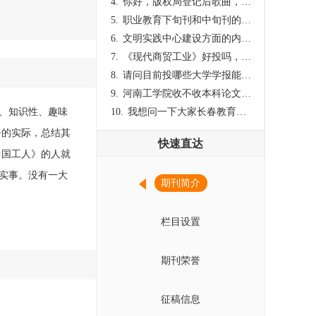
4.
你好，版权局登记后歌曲，这里能否发表
5.
职业教育下旬刊和中旬刊的国内刊号一样，他们有什么区别，两本刊物都是真的吗？
6.
文明实践中心建设方面的内容适合那种期刊
7.
《现代商贸工业》好投吗，版面费多少？
8.
请问目前投哪些大学学报能较快出刊啊
9.
河南工学院收不收本科论文呀？
性、知识性、趣味
10.
我想问一下大家长春教育学院学报是本科学报吗？
争的实际，总结其
快速直达
中国工人》的人就
实事。没有一大
期刊简介
栏目设置
期刊荣誉
征稿信息