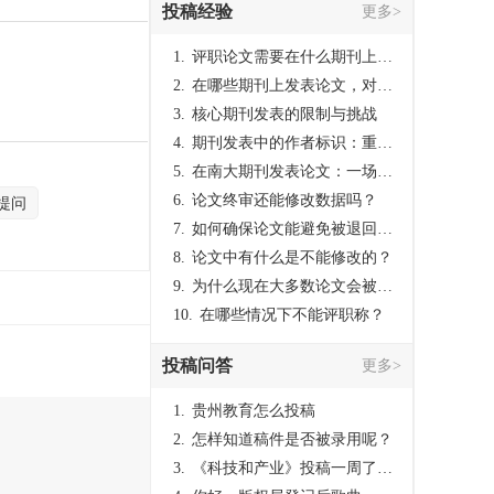
投稿经验
更多>
1.
评职论文需要在什么期刊上发表？
2.
在哪些期刊上发表论文，对考研有优势？
3.
核心期刊发表的限制与挑战
4.
期刊发表中的作者标识：重要性与实践
5.
在南大期刊发表论文：一场知识探索与学术成就的旅程
6.
论文终审还能修改数据吗？
提问
7.
如何确保论文能避免被退回：关键条件与策略
8.
论文中有什么是不能修改的？
9.
为什么现在大多数论文会被评判为AI撰写？（深度剖析查重机制下的困境与出路）
10.
在哪些情况下不能评职称？
投稿问答
更多>
1.
贵州教育怎么投稿
2.
怎样知道稿件是否被录用呢？
3.
《科技和产业》投稿一周了仍是“已发回执”状态，这是什么意思？什么时候外审？