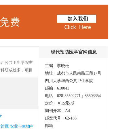
现代预防医学官网信息
华西公共卫生学院主
主编：李晓松
，科研成过多，项目
地址：成都市人民南路三段17号
域，同时刊载临床医
四川大学华西公共卫生学院
论著、综述、流行病
邮编：610041
层卫生服务、卫生政
电话：028-85502771；85503354
、临床医学研究、护
定价：￥15元/期
期刊开本：A4
学
邮发代号：62-183
邮箱：
 上海图书馆馆藏 农业与生物科学研究中心文摘 剑桥科学文摘 北大核心期刊(中