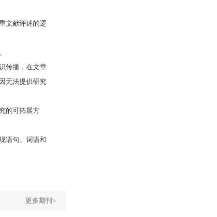
重文献评述的逻
。
识传播，在文章
因无法提供研究
究的可拓展方
现语句、词语和
更多期刊>