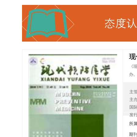
现
《
办
多
学
主
与
主
策
国
理园
发
所
期