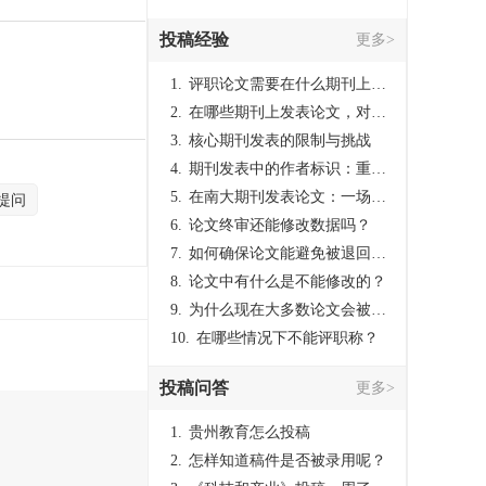
投稿经验
更多>
1.
评职论文需要在什么期刊上发表？
2.
在哪些期刊上发表论文，对考研有优势？
3.
核心期刊发表的限制与挑战
4.
期刊发表中的作者标识：重要性与实践
5.
在南大期刊发表论文：一场知识探索与学术成就的旅程
提问
6.
论文终审还能修改数据吗？
7.
如何确保论文能避免被退回：关键条件与策略
8.
论文中有什么是不能修改的？
9.
为什么现在大多数论文会被评判为AI撰写？（深度剖析查重机制下的困境与出路）
10.
在哪些情况下不能评职称？
投稿问答
更多>
1.
贵州教育怎么投稿
2.
怎样知道稿件是否被录用呢？