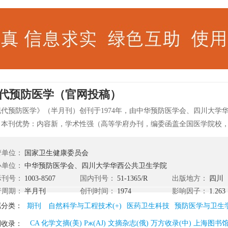
代预防医学（官网投稿）
现代预防医学》（半月刊）创刊于1974年，由中华预防医学会、四川大学
。本刊优势：内容新，学术性强（高等学府办刊，编委函盖全国医学院校
，硕士及博士课题多），内容丰富，范围广泛（囊括预防医学各个专业领
研究的新成果、新动态及经验交流），已提高为主，兼顾普及。栏目有：
管单位：
国家卫生健康委员会
统计方法、环境与职业卫生、营养与食品卫生、儿少卫生与妇幼保健、基
办单位：
中华预防医学会、四川大学华西公共卫生学院
与管理、健康与社会行为、实验技术及其应用、疾病预防控制、卫生监督
际刊号：
1003-8507
国内刊号：
51-1365/R
出版地方：
四川
地。...[显示全部]
行周期：
半月刊
创刊时间：
1974
影响因子：
1.263
属分类：
期刊
自然科学与工程技术(+)
医药卫生科技
预防医学与卫生
CA 化学文摘(美) Pж(AJ) 文摘杂志(俄) 万方收录(中)
刊收录：