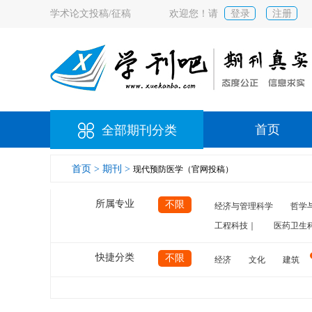
学术论文投稿/征稿
欢迎您！请
登录
注册
首页
全部期刊分类
首页 >
期刊 >
现代预防医学（官网投稿）
所属专业
不限
经济与管理科学
哲学
工程科技｜
医药卫生
快捷分类
不限
经济
文化
建筑
计算机
航空
交通