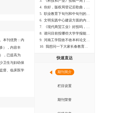
3.
《科技和产业》投稿一周了仍是“已发回执”状态，这是什么意思？什么时候外审？
4.
你好，版权局登记后歌曲，这里能否发表
5.
职业教育下旬刊和中旬刊的国内刊号一样，他们有什么区别，两本刊物都是真的吗？
6.
文明实践中心建设方面的内容适合那种期刊
7.
《现代商贸工业》好投吗，版面费多少？
8.
请问目前投哪些大学学报能较快出刊啊
办。本刊优势：内
9.
河南工学院收不收本科论文呀？
10.
我想问一下大家长春教育学院学报是本科学报吗？
多），内容丰
），已提高为
快速直达
少卫生与妇幼保
监督、临床医学
期刊简介
栏目设置
期刊荣誉