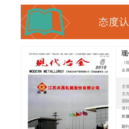
现
《
金
月
至
主
业
主
新
国
信
发
所
期