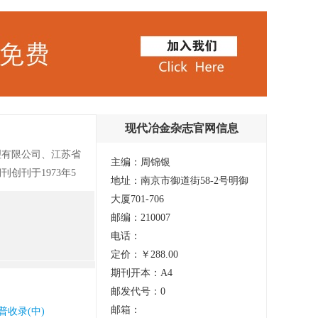
现代冶金杂志官网信息
理有限公司、江苏省
主编：周锦银
创刊于1973年5
地址：南京市御道街58-2号明御
名为《现代冶金》，
大厦701-706
刊，在全国冶金行
邮编：210007
、促进行业技术创
电话：
行业最新科技成果及
定价：￥288.00
期刊开本：A4
邮发代号：0
邮箱：
普收录(中)