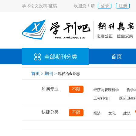
学术论文投稿/征稿
欢迎您！请
登录
注册
首页
全部期刊分类
首页 >
期刊 >
现代冶金杂志
所属专业
不限
经济与管理科学
哲学
工程科技｜
医药卫生
快捷分类
不限
经济
文化
建筑
计算机
航空
交通