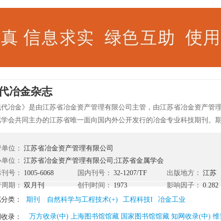
代冶金杂志
现代冶金》是由江苏省冶金资产管理有限公司主管，由江苏省冶金资产管
属学会共同主办的江苏省唯一面向国内外公开发行的冶金专业科技期刊。期刊
，原名《江苏冶金》，自2009年第一期起经国家新闻出版总署批准正式更
今已连续出版200多期。期刊多次被评为江苏省优秀期刊和全国冶金优秀期
管单位：
江苏省冶金资产管理有限公司
内拥有广泛的读者和重要影响。 《现代冶金》期刊坚持贯彻行业产业政策
办单位：
江苏省冶金资产管理有限公司;江苏省金属学会
、推动行业节能减排、提升行业质量水平、交流企业管理经验，及时报道
际刊号：
1005-6068
国内刊号：
32-1207/TF
出版地方：
江苏
息动态，竭诚为冶金企业和科技工作者服务的办刊宗旨。
行周期：
双月刊
创刊时间：
1973
影响因子：
0.282
属分类：
期刊
自然科学与工程技术(+)
工程科技I
冶金工业
万方收录(中) 上海图书馆馆藏 国家图书馆馆藏 知网收录(中) 维
刊收录：