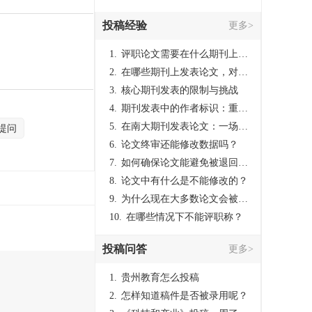
投稿经验
更多>
1.
评职论文需要在什么期刊上发表？
2.
在哪些期刊上发表论文，对考研有优势？
3.
核心期刊发表的限制与挑战
4.
期刊发表中的作者标识：重要性与实践
5.
在南大期刊发表论文：一场知识探索与学术成就的旅程
提问
6.
论文终审还能修改数据吗？
7.
如何确保论文能避免被退回：关键条件与策略
8.
论文中有什么是不能修改的？
9.
为什么现在大多数论文会被评判为AI撰写？（深度剖析查重机制下的困境与出路）
10.
在哪些情况下不能评职称？
投稿问答
更多>
1.
贵州教育怎么投稿
2.
怎样知道稿件是否被录用呢？