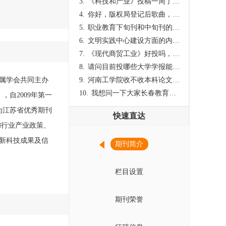
3.
《科技和产业》投稿一周了仍是“已发回执”状态，这是什么意思？什么时候外审？
4.
你好，版权局登记后歌曲，这里能否发表
5.
职业教育下旬刊和中旬刊的国内刊号一样，他们有什么区别，两本刊物都是真的吗？
6.
文明实践中心建设方面的内容适合那种期刊
7.
《现代商贸工业》好投吗，版面费多少？
8.
请问目前投哪些大学学报能较快出刊啊
属学会共同主办
9.
河南工学院收不收本科论文呀？
10.
我想问一下大家长春教育学院学报是本科学报吗？
，自2009年第一
为江苏省优秀期刊
快速直达
彻行业产业政策、
新科技成果及信
期刊简介
栏目设置
期刊荣誉