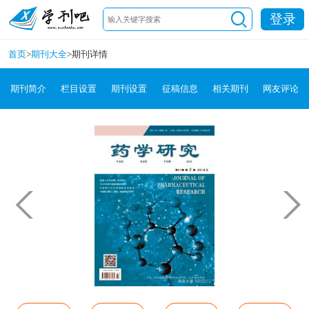
登录
首页
>
期刊大全
>
期刊详情
期刊简介
栏目设置
期刊设置
征稿信息
相关期刊
网友评论