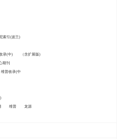
索引(波兰)
录(中)
（含扩展版)
心期刊
维普收录(中
)
网
维普
龙源