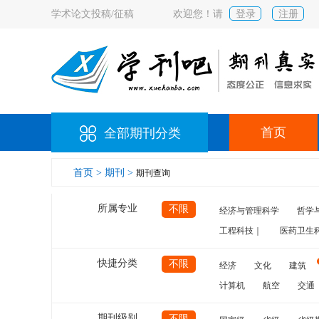
学术论文投稿/征稿
欢迎您！请
登录
注册
首页
全部期刊分类
首页 >
期刊 >
期刊查询
所属专业
不限
经济与管理科学
哲学
工程科技｜
医药卫生
快捷分类
不限
经济
文化
建筑
计算机
航空
交通
期刊级别
不限