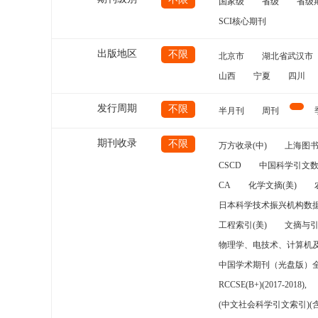
国家级
省级
省级
SCI核心期刊
出版地区
不限
北京市
湖北省武汉市
山西
宁夏
四川
发行周期
不限
半月刊
周刊
期刊收录
不限
万方收录(中)
上海图
CSCD
中国科学引文数
CA
化学文摘(美)
日本科学技术振兴机构数据
工程索引(美)
文摘与
物理学、电技术、计算机
中国学术期刊（光盘版）
RCCSE(B+)(2017-2018),
(中文社会科学引文索引)