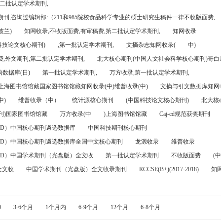
第二批认定学术期刊,
刊,咨询过编辑部:（211和985院校食品科学专业的硕士研究生稿件一律不收版面费,
波兰)
知网收录,不收版面费,有审稿费,第二批认定学术期刊,
知网收录
科技论文核心期刊)
,第一批认定学术期刊,
文摘杂志知网收录(
中)
,外文期刊,第二批认定学术期刊,
北大核心期刊(中国人文社会科学核心期刊)哥白尼
数据库(日)
第一批认定学术期刊,
万方收录,第一批认定学术期刊,
)上海图书馆馆藏国家图书馆馆藏知网收录(中)维普收录(中)
文摘与引文数据库知网收
中)
维普收录（中）
统计源核心期刊
(中国科技论文核心期刊)
北大核
刊)国家图书馆馆藏
万方收录(中
)上海图书馆馆藏
Caj-cd规范获奖期刊
FD）中国核心期刊遴选数据库
中国科技期刊核心期刊
FD）中国核心期刊遴选数据库全国中文核心期刊
龙源收录
维普收录
FD）中国学术期刊（光盘版）全文收
第一批认定学术期刊
不收版面费
(中
全文收
中国学术期刊（光盘版）全文收录期刊
RCCSE(B+)(2017-2018)
知
0
3-6个月
1个月内
6-9个月
12个月
6-8个月