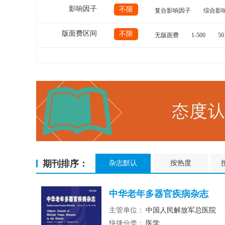
影响因子
不限
复合影响因子
综合影
版面费区间
不限
无版面费
1-500
50
期刊排序：
杂志默认
按热度
中华老年多器官疾病杂志
主管单位：
中国人民解放军总医院
快捷分类：
医学