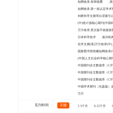
知网收录,有审稿费
,
知网收录,第一批认定学术期
剑桥科学文摘哥白尼索引(
(中)统计源核心期刊(中国
万方收录,英文版不收版面费
日本科学技术
振兴机构
化学文摘(美)万方收录(中
国家图书馆馆藏知网收录(
(中国人文社会科学核心期
中国期刊全文数据库（CJ
中国期刊全文数据库（CJ
中国期刊全文数据库（CJ
中国学术期刊（光盘版）
万方
见刊时间
不限
1-3个月
6-12个月