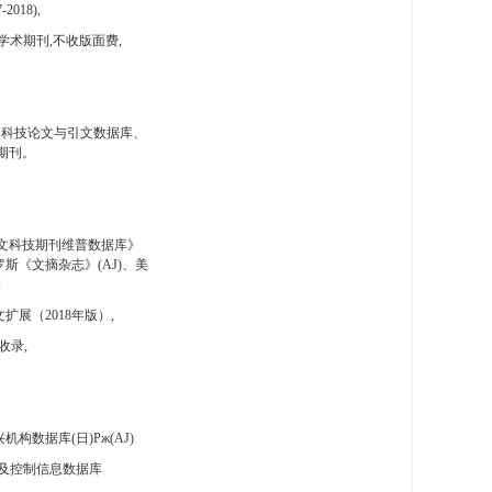
-2018),
学术期刊,不收版面费,
国科技论文与引文数据库、
期刊。
文科技期刊维普数据库》
斯《文摘杂志》(AJ)、美
刊
扩展（2018年版）,
收录,
构数据库(日)Pж(AJ)
及控制信息数据库