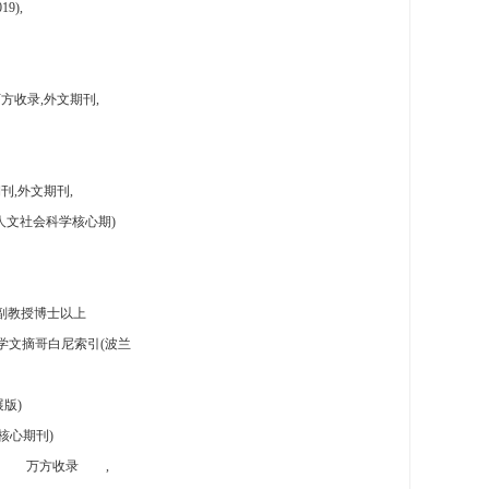
9),
方收录,外文期刊,
刊,外文期刊,
人文社会科学核心期)
副教授博士以上
学文摘哥白尼索引(波兰
版)
核心期刊)
万方收录
,