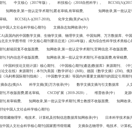
期刊,
中文核心（2017年版）,
科技核心（2018自然科学）,
RCCSE(A)(2017
知网收录,第一批认定学术期刊,匿名审稿,有审稿费,
知网收录,第一批认定
审稿,
RCCSE(A-)(2017-2018),
化学文摘(美)Pж(AJ)
(中国人文社会科学核心期刊)
文摘杂志知网收录(中)
CA)及国内的中国数学文摘、生物学文摘、物理学文摘、中国知网、万方数据库、中
北京大学图书馆《中文核心期刊要目总览》(2014年版)，成为综合性科学技术类核心
期刊,邮箱回复不收版面费,
知网收录,第一批认定学术期刊,官网信息:不收版面费,
期刊,刊内信息不收版面费,
知网收录,第一批认定学术期刊,不收版面费,有审稿费,
、《中国科技论文统计源》核心期刊、《中国核心期刊(遴选)数据库》来源期刊、《中
论文在线》来源期刊；本刊为美国《数学评论》(MR)、德国《数学文摘》(ZM)、俄罗
美国《乌利希国际期刊指南》、《中国数学文摘》等国内外重要文摘期刊的固定引用期
摘杂志(俄)SA
科学文摘(英)万方收录(中)
数学文摘文摘与引文数据库
人文
刊,不收版面费,匿名审稿,
CSCD扩展（2019-2020）,
维普收录(中）
龙源
刊,有审稿费,
知网收录,第一批认定学术期刊,博士教授不收版面费,
知网收录,
刊(中国人文社会科学核心期刊)
书馆馆藏物理学、电技术、计算机及控制信息数据库知网收录(中)
日本科学技术振兴机
(中国人文社会科学核心期刊)国家图书馆馆藏
文摘杂志物理学、电技术、计算机