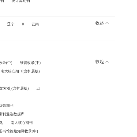
期刊
统计源期刊
收起
辽宁
0
云南
收起
收录(中)
维普收录(中)
南大核心期刊(含扩展版)
索引)(含扩展版)
EI
双效期刊
期刊遴选数据库
,
南大核心期刊
图书馆馆藏知网收录(中)