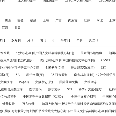
期刊
北大核心期刊
国家级期刊
CSSCI南大核心期刊
CSCD核心
陕西
安徽
福建
上海
广西
内蒙古
江苏
河北
北京
江西
甘肃
季刊
双月刊
月刊
旬刊
0
半年刊
年刊
周二刊
书馆馆藏
北大核心期刊(中国人文社会科学核心期刊)
国家图书馆馆藏
知网
据库来源期刊(含扩展版)
统计源核心期刊(中国科技论文核心期刊)
CSSCI
农业与生物科学研究中心文摘
剑桥科学文摘
哥白尼索引(波兰)
JST
库(日)
SA
科学文摘(英)
ASPT来源刊
南大核心期刊(中文社会科学引文
引文数据库
Pж(AJ)
文摘杂志(俄)
国际药学文摘
文摘杂志
及控制信息数据库
医学文摘
数学文摘
SCI
科学引文索引(美)
社科
全文收录期刊
中国期刊全文数据库（CJFD）
全国中文核心期刊
中国核心
维普收录,
万方收录,
知网收录,第一批认定学术期刊,经咨询编辑部不收版面费
(含扩展版)万方收录(中)上海图书馆馆藏北大核心期刊(中国人文社会科学核心期刊)国家