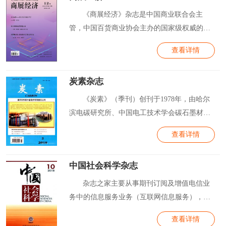
《商展经济》杂志是中国商业联合会主
管，中国百货商业协会主办的国家级权威的商
展经...
查看详情
炭素杂志
《炭素》（季刊）创刊于1978年，由哈尔
滨电碳研究所、中国电工技术学会碳石墨材料
专业...
查看详情
中国社会科学杂志
杂志之家主要从事期刊订阅及增值电信业
务中的信息服务业务（互联网信息服务），并
非《...
查看详情