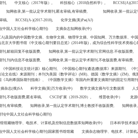
期刊,
中文核心（2017年版）,
科技核心（2018自然科学）,
RCCSE(A)(2017
知网收录,第一批认定学术期刊,匿名审稿,有审稿费,
知网收录,第一批认定
审稿,
RCCSE(A-)(2017-2018),
化学文摘(美)Pж(AJ)
(中国人文社会科学核心期刊)
文摘杂志知网收录(中)
CA)及国内的中国数学文摘、生物学文摘、物理学文摘、中国知网、万方数据库、中
北京大学图书馆《中文核心期刊要目总览》(2014年版)，成为综合性科学技术类核心
期刊,邮箱回复不收版面费,
知网收录,第一批认定学术期刊,官网信息:不收版面费,
期刊,刊内信息不收版面费,
知网收录,第一批认定学术期刊,不收版面费,有审稿费,
、《中国科技论文统计源》核心期刊、《中国核心期刊(遴选)数据库》来源期刊、《中
论文在线》来源期刊；本刊为美国《数学评论》(MR)、德国《数学文摘》(ZM)、俄罗
美国《乌利希国际期刊指南》、《中国数学文摘》等国内外重要文摘期刊的固定引用期
摘杂志(俄)SA
科学文摘(英)万方收录(中)
数学文摘文摘与引文数据库
人文
刊,不收版面费,匿名审稿,
CSCD扩展（2019-2020）,
维普收录(中）
龙源
刊,有审稿费,
知网收录,第一批认定学术期刊,博士教授不收版面费,
知网收录,
刊(中国人文社会科学核心期刊)
书馆馆藏物理学、电技术、计算机及控制信息数据库知网收录(中)
日本科学技术振兴机
(中国人文社会科学核心期刊)国家图书馆馆藏
文摘杂志物理学、电技术、计算机