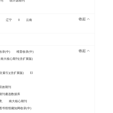
期刊
统计源期刊
收起
辽宁
0
云南
收起
收录(中)
维普收录(中)
南大核心期刊(含扩展版)
索引)(含扩展版)
EI
双效期刊
期刊遴选数据库
,
南大核心期刊
图书馆馆藏知网收录(中)