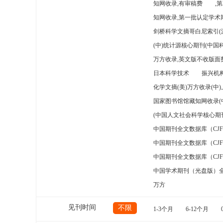
知网收录,有审稿费
,
知网收录,第一批认定学术期
剑桥科学文摘哥白尼索引(
(中)统计源核心期刊(中国
万方收录,英文版不收版面费
日本科学技术
振兴机构
化学文摘(美)万方收录(中
国家图书馆馆藏知网收录(
(中国人文社会科学核心期
中国期刊全文数据库（CJ
中国期刊全文数据库（CJ
中国期刊全文数据库（CJ
中国学术期刊（光盘版）
万方
见刊时间
不限
1-3个月
6-12个月