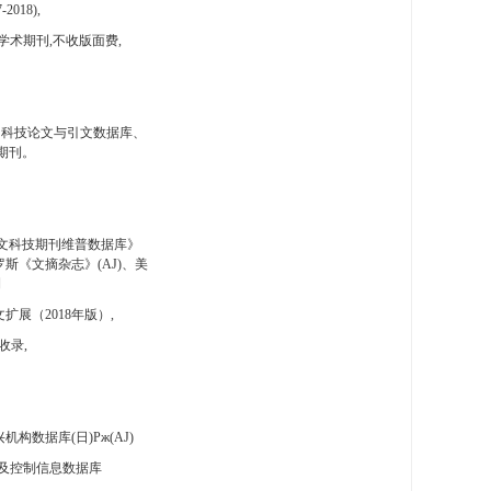
-2018),
学术期刊,不收版面费,
国科技论文与引文数据库、
期刊。
文科技期刊维普数据库》
斯《文摘杂志》(AJ)、美
刊
扩展（2018年版）,
收录,
构数据库(日)Pж(AJ)
及控制信息数据库