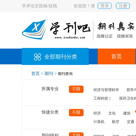
学术论文投稿/征稿
欢迎您！请
登录
注册
首页
全部期刊分类
首页 >
期刊 >
期刊查询
所属专业
不限
经济与管理科学
哲学
工程科技｜
医药卫生
快捷分类
不限
经济
文化
建筑
计算机
航空
交通
期刊级别
不限