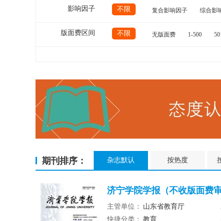
影响因子
不限
复合影响因子
综合影
版面费区间
不限
无版面费
1-500
50
期刊排序：
杂志默认
按热度
济宁学院学报（不收版面费审稿
主管单位：
山东省教育厅
快捷分类：
教育