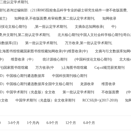
第二批认定学术期刊,
刊,咨询过编辑部:（211和985院校食品科学专业的硕士研究生稿件一律不收版面费,
波兰)
知网收录,不收版面费,有审稿费,第二批认定学术期刊,
知网收录
科技论文核心期刊)
,第一批认定学术期刊,
文摘杂志知网收录(
中)
,外文期刊,第二批认定学术期刊,
北大核心期刊(中国人文社会科学核心期刊)哥白尼
数据库(日)
第一批认定学术期刊,
万方收录,第一批认定学术期刊,
)上海图书馆馆藏国家图书馆馆藏知网收录(中)维普收录(中)
文摘与引文数据库知网收
中)
维普收录（中）
统计源核心期刊
(中国科技论文核心期刊)
北大核
刊)国家图书馆馆藏
万方收录(中
)上海图书馆馆藏
Caj-cd规范获奖期刊
FD）中国核心期刊遴选数据库
中国科技期刊核心期刊
FD）中国核心期刊遴选数据库全国中文核心期刊
龙源收录
维普收录
FD）中国学术期刊（光盘版）全文收
第一批认定学术期刊
不收版面费
(中
全文收
中国学术期刊（光盘版）全文收录期刊
RCCSE(B+)(2017-2018)
知
0
3-6个月
1个月内
6-9个月
12个月
6-8个月