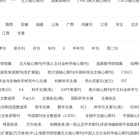
期刊
北大核心期刊
国家级期刊
CSSCI南大核心期刊
CSCD核心
陕西
安徽
福建
上海
广西
内蒙古
江苏
河北
北京
江西
甘肃
季刊
双月刊
月刊
旬刊
0
半年刊
年刊
周二刊
书馆馆藏
北大核心期刊(中国人文社会科学核心期刊)
国家图书馆馆藏
知网
据库来源期刊(含扩展版)
统计源核心期刊(中国科技论文核心期刊)
CSSCI
农业与生物科学研究中心文摘
剑桥科学文摘
哥白尼索引(波兰)
JST
库(日)
SA
科学文摘(英)
ASPT来源刊
南大核心期刊(中文社会科学引文
引文数据库
Pж(AJ)
文摘杂志(俄)
国际药学文摘
文摘杂志
及控制信息数据库
医学文摘
数学文摘
SCI
科学引文索引(美)
社科
全文收录期刊
中国期刊全文数据库（CJFD）
全国中文核心期刊
中国核心
维普收录,
万方收录,
知网收录,第一批认定学术期刊,经咨询编辑部不收版面费
(含扩展版)万方收录(中)上海图书馆馆藏北大核心期刊(中国人文社会科学核心期刊)国家