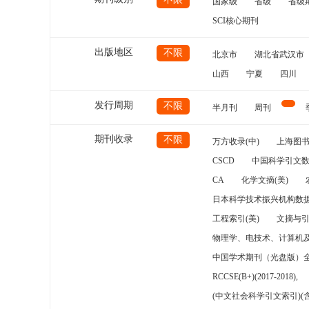
国家级
省级
省级
SCI核心期刊
出版地区
不限
北京市
湖北省武汉市
山西
宁夏
四川
发行周期
不限
半月刊
周刊
期刊收录
不限
万方收录(中)
上海图
CSCD
中国科学引文数
CA
化学文摘(美)
日本科学技术振兴机构数据
工程索引(美)
文摘与
物理学、电技术、计算机
中国学术期刊（光盘版）
RCCSE(B+)(2017-2018),
(中文社会科学引文索引)