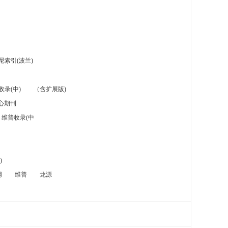
索引(波兰)
录(中)
（含扩展版)
心期刊
维普收录(中
)
网
维普
龙源