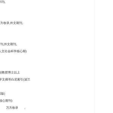
9),
方收录,外文期刊,
刊,外文期刊,
人文社会科学核心期)
副教授博士以上
学文摘哥白尼索引(波兰
版)
核心期刊)
万方收录
,