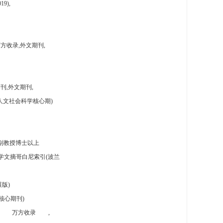
9),
方收录,外文期刊,
刊,外文期刊,
人文社会科学核心期)
副教授博士以上
学文摘哥白尼索引(波兰
版)
核心期刊)
万方收录
,