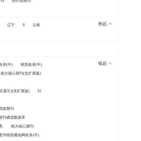
期刊
统计源期刊
收起
辽宁
0
云南
收起
收录(中)
维普收录(中)
南大核心期刊(含扩展版)
索引)(含扩展版)
EI
双效期刊
期刊遴选数据库
,
南大核心期刊
图书馆馆藏知网收录(中)