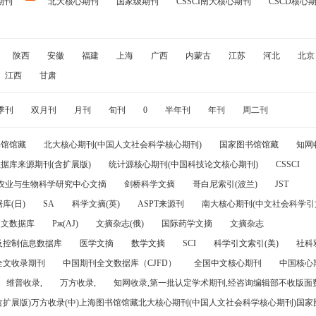
期刊
北大核心期刊
国家级期刊
CSSCI南大核心期刊
CSCD核心
陕西
安徽
福建
上海
广西
内蒙古
江苏
河北
北京
江西
甘肃
季刊
双月刊
月刊
旬刊
0
半年刊
年刊
周二刊
书馆馆藏
北大核心期刊(中国人文社会科学核心期刊)
国家图书馆馆藏
知网
据库来源期刊(含扩展版)
统计源核心期刊(中国科技论文核心期刊)
CSSCI
农业与生物科学研究中心文摘
剑桥科学文摘
哥白尼索引(波兰)
JST
库(日)
SA
科学文摘(英)
ASPT来源刊
南大核心期刊(中文社会科学引文
引文数据库
Pж(AJ)
文摘杂志(俄)
国际药学文摘
文摘杂志
及控制信息数据库
医学文摘
数学文摘
SCI
科学引文索引(美)
社科
全文收录期刊
中国期刊全文数据库（CJFD）
全国中文核心期刊
中国核心
维普收录,
万方收录,
知网收录,第一批认定学术期刊,经咨询编辑部不收版面费
(含扩展版)万方收录(中)上海图书馆馆藏北大核心期刊(中国人文社会科学核心期刊)国家