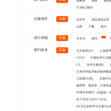
国家级
省级
省级
SCI核心期刊
出版地区
不限
北京市
湖北省武汉市
山西
宁夏
四川
发行周期
不限
半月刊
周刊
期刊收录
不限
万方收录(中)
上海图
CSCD
中国科学引文数
CA
化学文摘(美)
日本科学技术振兴机构数据
工程索引(美)
文摘与
物理学、电技术、计算机
中国学术期刊（光盘版）
RCCSE(B+)(2017-2018),
(中文社会科学引文索引)