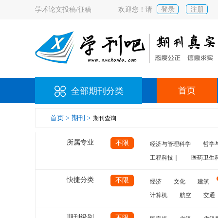
学术论文投稿/征稿
欢迎您！请
登录
注册
首页
全部期刊分类
首页 >
期刊 >
期刊查询
所属专业
不限
经济与管理科学
哲学
工程科技｜
医药卫生
快捷分类
不限
经济
文化
建筑
计算机
航空
交通
期刊级别
不限