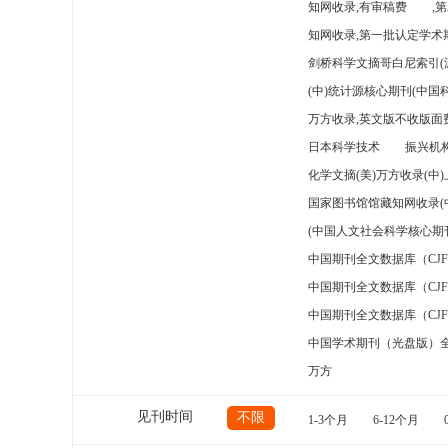
知网收录,有审稿费
,
知网收录,第一批认定学术期
剑桥科学文摘哥白尼索引(
(中)统计源核心期刊(中国
万方收录,英文版不收版面费
日本科学技术
振兴机构
化学文摘(美)万方收录(中
国家图书馆馆藏知网收录(
(中国人文社会科学核心期
中国期刊全文数据库（CJ
中国期刊全文数据库（CJ
中国期刊全文数据库（CJ
中国学术期刊（光盘版）
万方
见刊时间
不限
1-3个月
6-12个月