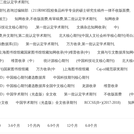
第二批认定学术期刊,
刊,咨询过编辑部:（211和985院校食品科学专业的硕士研究生稿件一律不收版面费,
波兰)
知网收录,不收版面费,有审稿费,第二批认定学术期刊,
知网收录
科技论文核心期刊)
,第一批认定学术期刊,
文摘杂志知网收录(
中)
,外文期刊,第二批认定学术期刊,
北大核心期刊(中国人文社会科学核心期刊)哥白尼
数据库(日)
第一批认定学术期刊,
万方收录,第一批认定学术期刊,
)上海图书馆馆藏国家图书馆馆藏知网收录(中)维普收录(中)
文摘与引文数据库知网收
中)
维普收录（中）
统计源核心期刊
(中国科技论文核心期刊)
北大核
刊)国家图书馆馆藏
万方收录(中
)上海图书馆馆藏
Caj-cd规范获奖期刊
FD）中国核心期刊遴选数据库
中国科技期刊核心期刊
FD）中国核心期刊遴选数据库全国中文核心期刊
龙源收录
维普收录
FD）中国学术期刊（光盘版）全文收
第一批认定学术期刊
不收版面费
(中
全文收
中国学术期刊（光盘版）全文收录期刊
RCCSE(B+)(2017-2018)
知
0
3-6个月
1个月内
6-9个月
12个月
6-8个月