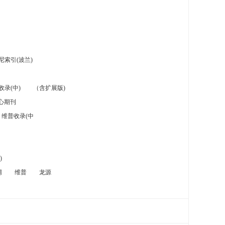
索引(波兰)
录(中)
（含扩展版)
心期刊
维普收录(中
)
网
维普
龙源