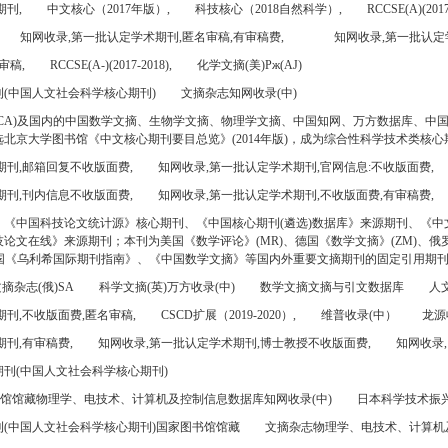
期刊,
中文核心（2017年版）,
科技核心（2018自然科学）,
RCCSE(A)(2017
知网收录,第一批认定学术期刊,匿名审稿,有审稿费,
知网收录,第一批认定
审稿,
RCCSE(A-)(2017-2018),
化学文摘(美)Pж(AJ)
(中国人文社会科学核心期刊)
文摘杂志知网收录(中)
CA)及国内的中国数学文摘、生物学文摘、物理学文摘、中国知网、万方数据库、中
北京大学图书馆《中文核心期刊要目总览》(2014年版)，成为综合性科学技术类核心
期刊,邮箱回复不收版面费,
知网收录,第一批认定学术期刊,官网信息:不收版面费,
期刊,刊内信息不收版面费,
知网收录,第一批认定学术期刊,不收版面费,有审稿费,
、《中国科技论文统计源》核心期刊、《中国核心期刊(遴选)数据库》来源期刊、《中
论文在线》来源期刊；本刊为美国《数学评论》(MR)、德国《数学文摘》(ZM)、俄罗
美国《乌利希国际期刊指南》、《中国数学文摘》等国内外重要文摘期刊的固定引用期
摘杂志(俄)SA
科学文摘(英)万方收录(中)
数学文摘文摘与引文数据库
人文
刊,不收版面费,匿名审稿,
CSCD扩展（2019-2020）,
维普收录(中）
龙源
刊,有审稿费,
知网收录,第一批认定学术期刊,博士教授不收版面费,
知网收录,
刊(中国人文社会科学核心期刊)
书馆馆藏物理学、电技术、计算机及控制信息数据库知网收录(中)
日本科学技术振兴机
(中国人文社会科学核心期刊)国家图书馆馆藏
文摘杂志物理学、电技术、计算机