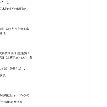
-2018),
学术期刊,不收版面费,
国科技论文与引文数据库、
期刊。
文科技期刊维普数据库》
斯《文摘杂志》(AJ)、美
刊
扩展（2018年版）,
收录,
构数据库(日)Pж(AJ)
及控制信息数据库