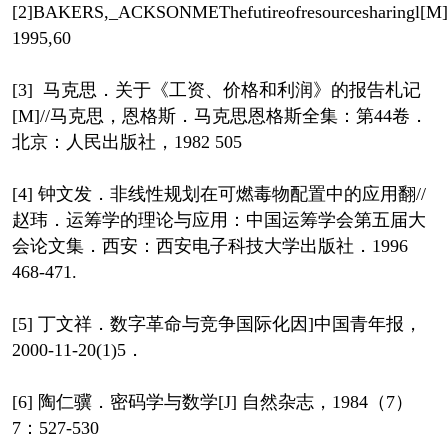
[2]BAKERS,_ACKSONMEThefutireofresourcesharingl[M]
1995,60
[3] 马克思．关于《工资、价格和利润》的报告札记
[M]//马克思，恩格斯．马克思恩格斯全集：第44卷．
北京：人民出版社，1982 505
[4] 钟文发．非线性规划在可燃毒物配置中的应用翻//
赵玮．运筹学的理论与应用：中国运筹学会第五届大
会论文集．西安：西安电子科技大学出版社．1996
468-471.
[5] 丁文祥．数字革命与竞争国际化因]中国青年报，
2000-11-20(1)5．
[6] 陶仁骥．密码学与数学[J] 自然杂志，1984（7）
7：527-530