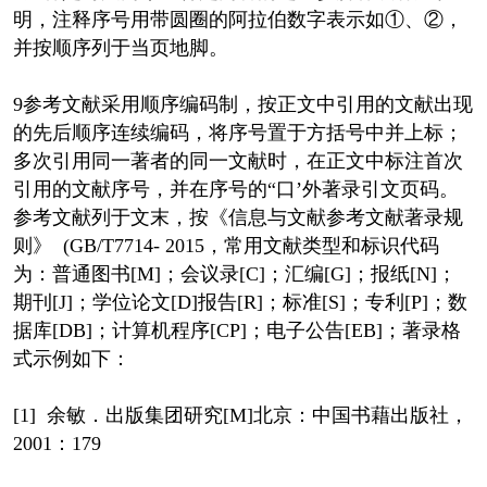
明，注释序号用带圆圈的阿拉伯数字表示如①、②，
并按顺序列于当页地脚。
9参考文献采用顺序编码制，按正文中引用的文献出现
的先后顺序连续编码，将序号置于方括号中并上标；
多次引用同一著者的同一文献时，在正文中标注首次
引用的文献序号，并在序号的“口’外著录引文页码。
参考文献列于文末，按《信息与文献参考文献著录规
则》 (GB/T7714- 2015，常用文献类型和标识代码
为：普通图书[M]；会议录[C]；汇编[G]；报纸[N]；
期刊[J]；学位论文[D]报告[R]；标准[S]；专利[P]；数
据库[DB]；计算机程序[CP]；电子公告[EB]；著录格
式示例如下：
[1] 余敏．出版集团研究[M]北京：中国书藉出版社，
2001：179