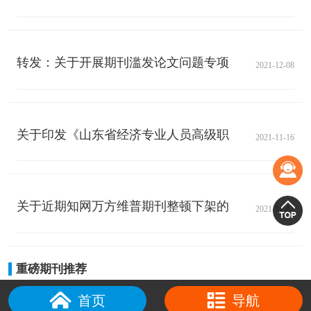
转发：关于开展期刊滥发论文问题专项检查的通知
2021-12-08
关于印发《山东省经济专业人员高级职称评价标准条
2021-11-16
关于近期知网万方维普期刊整顿下架的情况分析
2021-11-03
重磅期刊推荐
首页
导航
商展经济