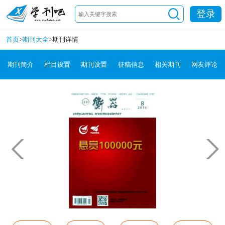
登录
首页
>
期刊大全
>
期刊详情
期刊简介
栏目设置
期刊设置
征稿信息
相关期刊
网友评论