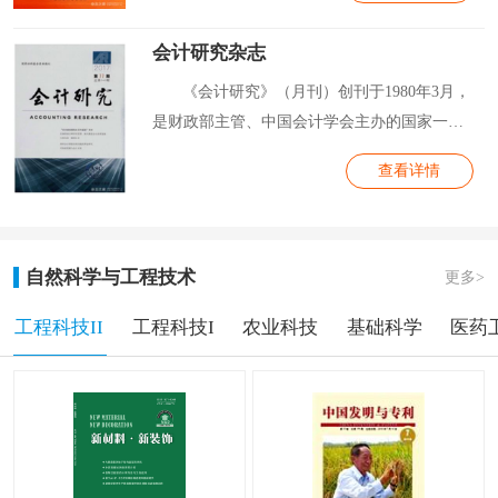
会计研究杂志
《会计研究》（月刊）创刊于1980年3月，
是财政部主管、中国会计学会主办的国家一级
学术...
查看详情
自然科学与工程技术
更多>
工程科技II
工程科技I
农业科技
基础科学
医药