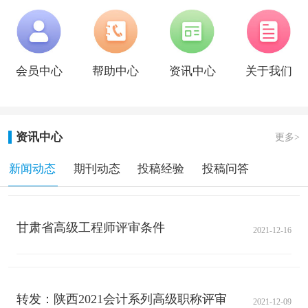
会员中心
帮助中心
资讯中心
关于我们
资讯中心
更多>
新闻动态
期刊动态
投稿经验
投稿问答
甘肃省高级工程师评审条件
2021-12-16
转发：陕西2021会计系列高级职称评审通知
2021-12-09