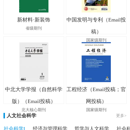
新材料·新装饰
中国发明与专利（Email投
省级期刊
稿）
国家级期刊
中北大学学报（自然科学
工程经济（Email投稿；官
版）（Email投稿）
网投稿）
北大核心期刊
国家级期刊
人文社会科学
更多>
社会科学I
经济与管理科学
哲学与人文科学
社会科