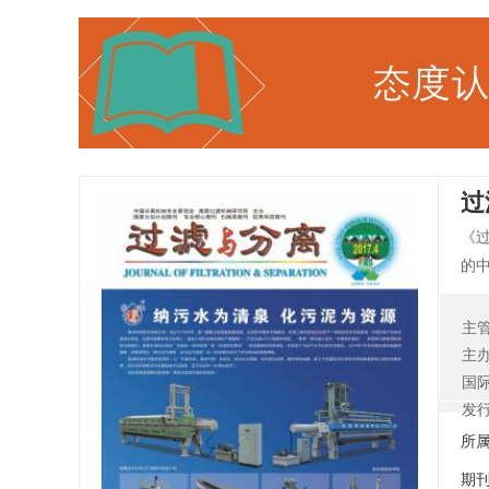
过
《
的
等
首
主
想
主
理
国
做
发
所
期