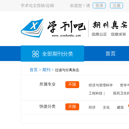
学术论文投稿/征稿
欢迎您！请
登录
注册
首页
全部期刊分类
首页 >
期刊 >
过滤与分离杂志
所属专业
不限
经济与管理科学
哲学
工程科技｜
医药卫生
快捷分类
不限
经济
文化
建筑
计算机
航空
交通