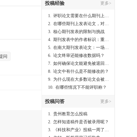
投稿经验
更多>
1.
评职论文需要在什么期刊上发表？
2.
在哪些期刊上发表论文，对考研有优势？
3.
核心期刊发表的限制与挑战
4.
期刊发表中的作者标识：重要性与实践
5.
在南大期刊发表论文：一场知识探索与学术成就的旅程
6.
论文终审还能修改数据吗？
提问
7.
如何确保论文能避免被退回：关键条件与策略
8.
论文中有什么是不能修改的？
9.
为什么现在大多数论文会被评判为AI撰写？（深度剖析查重机制下的困境与出路）
10.
在哪些情况下不能评职称？
投稿问答
更多>
1.
贵州教育怎么投稿
2.
怎样知道稿件是否被录用呢？
3.
《科技和产业》投稿一周了仍是“已发回执”状态，这是什么意思？什么时候外审？