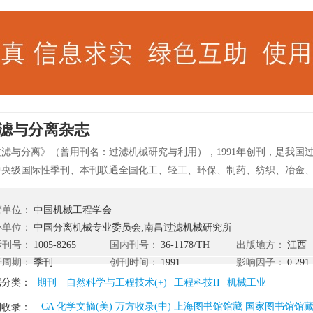
滤与分离杂志
过滤与分离》（曾用刊名：过滤机械研究与利用），1991年创刊，是我国
中央级国际性季刊、本刊联通全国化工、轻工、环保、制药、纺织、冶金
行业有关过滤与分离设备（技术）设计、制造单位及其广大用户，是我国
选的广告媒体。 《过滤与分离》以马列主义、毛泽东思想、邓小平理论和“
管单位：
中国机械工程学会
为指导，全面贯彻党的教育方针和“双百方针”，理论联系实际，开展教育
办单位：
中国分离机械专业委员会;南昌过滤机械研究所
论研究，交流科技成果，促进学院教学、科研工作的发展，为教育改革和
际刊号：
1005-8265
国内刊号：
36-1178/TH
出版地方：
江西
出贡献。
行周期：
季刊
创刊时间：
1991
影响因子：
0.291
属分类：
期刊
自然科学与工程技术(+)
工程科技II
机械工业
CA 化学文摘(美) 万方收录(中) 上海图书馆馆藏 国家图书馆馆藏
刊收录：