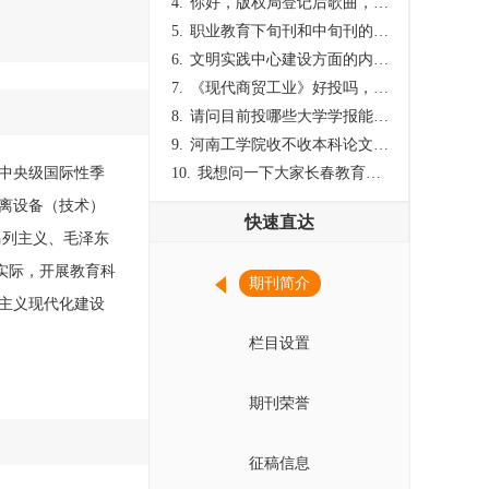
4.
你好，版权局登记后歌曲，这里能否发表
5.
职业教育下旬刊和中旬刊的国内刊号一样，他们有什么区别，两本刊物都是真的吗？
6.
文明实践中心建设方面的内容适合那种期刊
7.
《现代商贸工业》好投吗，版面费多少？
8.
请问目前投哪些大学学报能较快出刊啊
9.
河南工学院收不收本科论文呀？
的中央级国际性季
10.
我想问一下大家长春教育学院学报是本科学报吗？
离设备（技术）
快速直达
马列主义、毛泽东
实际，开展教育科
期刊简介
主义现代化建设
栏目设置
期刊荣誉
征稿信息