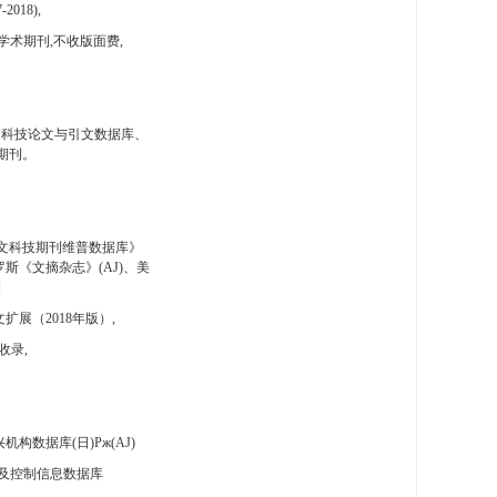
-2018),
学术期刊,不收版面费,
国科技论文与引文数据库、
期刊。
文科技期刊维普数据库》
斯《文摘杂志》(AJ)、美
刊
扩展（2018年版）,
收录,
构数据库(日)Pж(AJ)
及控制信息数据库