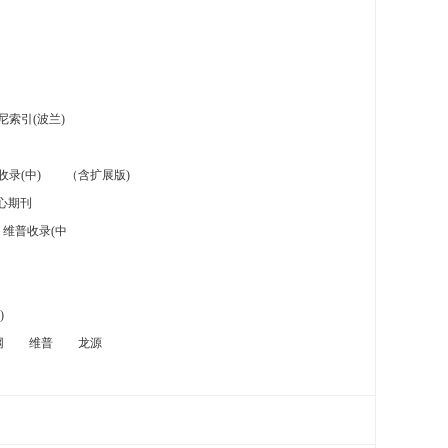
索引(波兰)
录(中)
（含扩展版)
心期刊
维普收录(中
)
网
维普
龙源