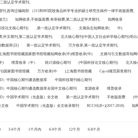
第二批认定学术期刊,
刊,咨询过编辑部:（211和985院校食品科学专业的硕士研究生稿件一律不收版面费,
波兰)
知网收录,不收版面费,有审稿费,第二批认定学术期刊,
知网收录
科技论文核心期刊)
,第一批认定学术期刊,
文摘杂志知网收录(
中)
,外文期刊,第二批认定学术期刊,
北大核心期刊(中国人文社会科学核心期刊)哥白尼
数据库(日)
第一批认定学术期刊,
万方收录,第一批认定学术期刊,
)上海图书馆馆藏国家图书馆馆藏知网收录(中)维普收录(中)
文摘与引文数据库知网收
中)
维普收录（中）
统计源核心期刊
(中国科技论文核心期刊)
北大核
刊)国家图书馆馆藏
万方收录(中
)上海图书馆馆藏
Caj-cd规范获奖期刊
FD）中国核心期刊遴选数据库
中国科技期刊核心期刊
FD）中国核心期刊遴选数据库全国中文核心期刊
龙源收录
维普收录
FD）中国学术期刊（光盘版）全文收
第一批认定学术期刊
不收版面费
(中
全文收
中国学术期刊（光盘版）全文收录期刊
RCCSE(B+)(2017-2018)
知
0
3-6个月
1个月内
6-9个月
12个月
6-8个月