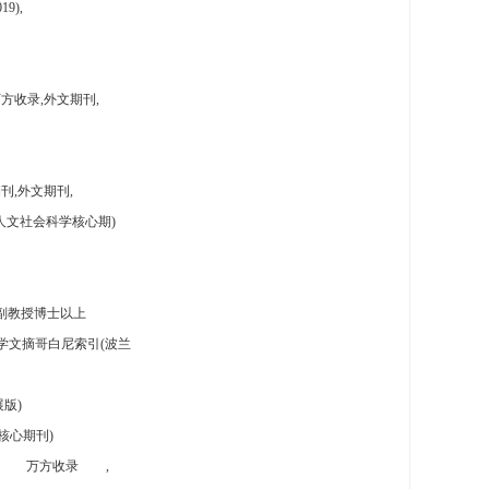
9),
方收录,外文期刊,
刊,外文期刊,
人文社会科学核心期)
副教授博士以上
学文摘哥白尼索引(波兰
版)
核心期刊)
万方收录
,