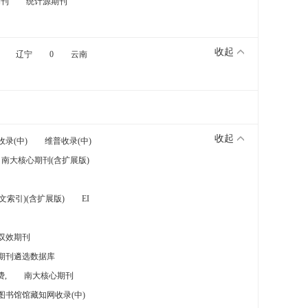
期刊
统计源期刊
收起
辽宁
0
云南
收起
收录(中)
维普收录(中)
南大核心期刊(含扩展版)
索引)(含扩展版)
EI
双效期刊
期刊遴选数据库
,
南大核心期刊
图书馆馆藏知网收录(中)