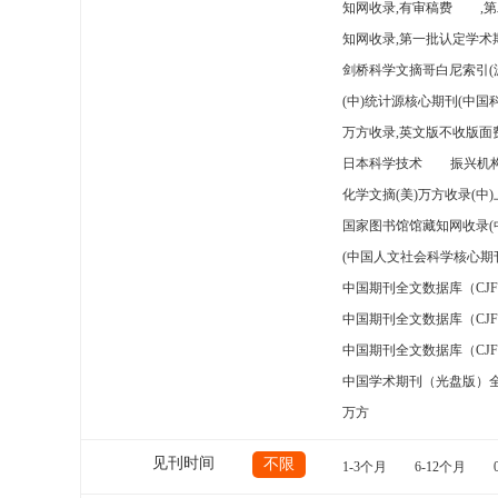
知网收录,有审稿费
,
知网收录,第一批认定学术期
剑桥科学文摘哥白尼索引(
(中)统计源核心期刊(中国
万方收录,英文版不收版面费
日本科学技术
振兴机构
化学文摘(美)万方收录(中
国家图书馆馆藏知网收录(
(中国人文社会科学核心期
中国期刊全文数据库（CJ
中国期刊全文数据库（CJ
中国期刊全文数据库（CJ
中国学术期刊（光盘版）
万方
见刊时间
不限
1-3个月
6-12个月