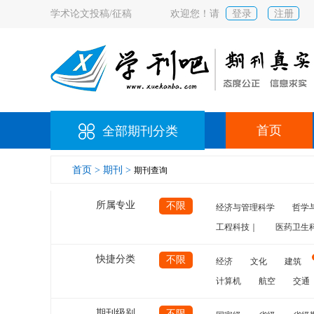
学术论文投稿/征稿
欢迎您！请
登录
注册
首页
全部期刊分类
首页 >
期刊 >
期刊查询
所属专业
不限
经济与管理科学
哲学
工程科技｜
医药卫生
快捷分类
不限
经济
文化
建筑
计算机
航空
交通
期刊级别
不限