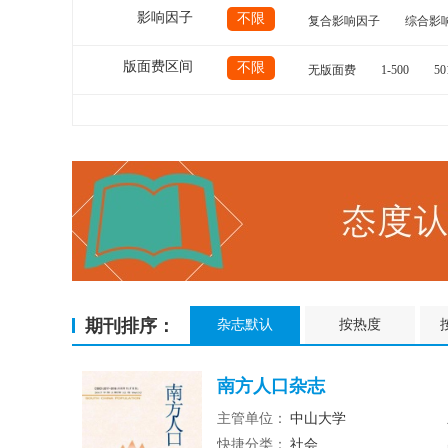
影响因子
不限
复合影响因子
综合影
版面费区间
不限
无版面费
1-500
50
期刊排序：
杂志默认
按热度
南方人口杂志
主管单位：
中山大学
快捷分类：
社会