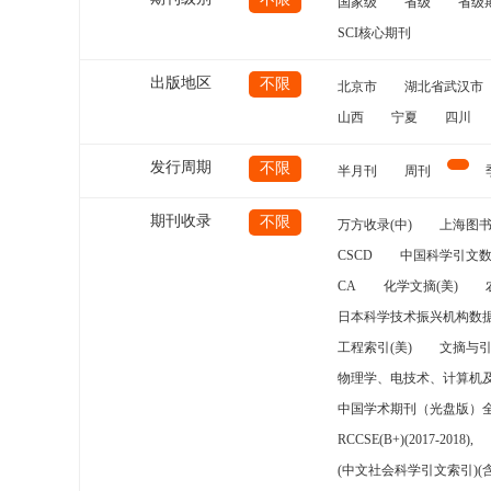
国家级
省级
省级
SCI核心期刊
出版地区
不限
北京市
湖北省武汉市
山西
宁夏
四川
发行周期
不限
半月刊
周刊
期刊收录
不限
万方收录(中)
上海图
CSCD
中国科学引文数
CA
化学文摘(美)
日本科学技术振兴机构数据
工程索引(美)
文摘与
物理学、电技术、计算机
中国学术期刊（光盘版）
RCCSE(B+)(2017-2018),
(中文社会科学引文索引)