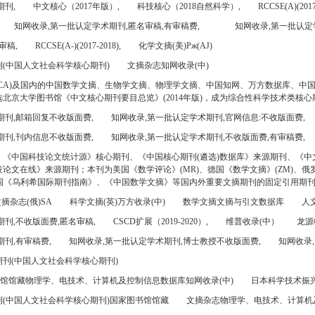
期刊,
中文核心（2017年版）,
科技核心（2018自然科学）,
RCCSE(A)(2017
知网收录,第一批认定学术期刊,匿名审稿,有审稿费,
知网收录,第一批认定
审稿,
RCCSE(A-)(2017-2018),
化学文摘(美)Pж(AJ)
(中国人文社会科学核心期刊)
文摘杂志知网收录(中)
CA)及国内的中国数学文摘、生物学文摘、物理学文摘、中国知网、万方数据库、中
北京大学图书馆《中文核心期刊要目总览》(2014年版)，成为综合性科学技术类核心
期刊,邮箱回复不收版面费,
知网收录,第一批认定学术期刊,官网信息:不收版面费,
期刊,刊内信息不收版面费,
知网收录,第一批认定学术期刊,不收版面费,有审稿费,
、《中国科技论文统计源》核心期刊、《中国核心期刊(遴选)数据库》来源期刊、《中
论文在线》来源期刊；本刊为美国《数学评论》(MR)、德国《数学文摘》(ZM)、俄罗
美国《乌利希国际期刊指南》、《中国数学文摘》等国内外重要文摘期刊的固定引用期
摘杂志(俄)SA
科学文摘(英)万方收录(中)
数学文摘文摘与引文数据库
人文
刊,不收版面费,匿名审稿,
CSCD扩展（2019-2020）,
维普收录(中）
龙源
刊,有审稿费,
知网收录,第一批认定学术期刊,博士教授不收版面费,
知网收录,
刊(中国人文社会科学核心期刊)
书馆馆藏物理学、电技术、计算机及控制信息数据库知网收录(中)
日本科学技术振兴机
(中国人文社会科学核心期刊)国家图书馆馆藏
文摘杂志物理学、电技术、计算机