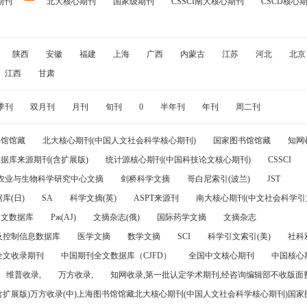
期刊
北大核心期刊
国家级期刊
CSSCI南大核心期刊
CSCD核心
陕西
安徽
福建
上海
广西
内蒙古
江苏
河北
北京
江西
甘肃
季刊
双月刊
月刊
旬刊
0
半年刊
年刊
周二刊
书馆馆藏
北大核心期刊(中国人文社会科学核心期刊)
国家图书馆馆藏
知网
据库来源期刊(含扩展版)
统计源核心期刊(中国科技论文核心期刊)
CSSCI
农业与生物科学研究中心文摘
剑桥科学文摘
哥白尼索引(波兰)
JST
库(日)
SA
科学文摘(英)
ASPT来源刊
南大核心期刊(中文社会科学引文
引文数据库
Pж(AJ)
文摘杂志(俄)
国际药学文摘
文摘杂志
及控制信息数据库
医学文摘
数学文摘
SCI
科学引文索引(美)
社科
全文收录期刊
中国期刊全文数据库（CJFD）
全国中文核心期刊
中国核心
维普收录,
万方收录,
知网收录,第一批认定学术期刊,经咨询编辑部不收版面费
(含扩展版)万方收录(中)上海图书馆馆藏北大核心期刊(中国人文社会科学核心期刊)国家